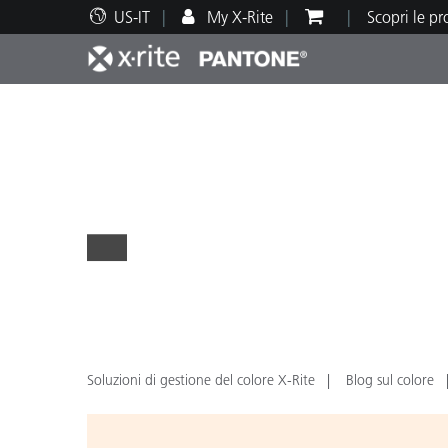
US-IT
My X-Rite
Scopri le p
Principali prodotti
Stampa e Packaging
Supporto tecnico
Risorse didattiche
Categ
Vernic
Assis
Form
Brand
Automotive
Tessil
Soluzioni di gestione del colore X-Rite
Blog sul colore
Produ