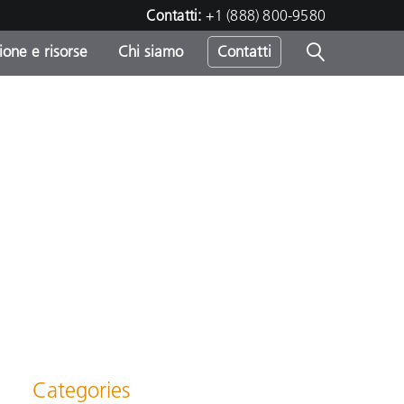
Contatti:
+1 (888) 800-9580
one e risorse
Chi siamo
Contatti
-
o
Categories
sumo