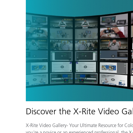
Discover the X-Rite Video Gal
X-Rite Video Gallery- Your Ultimate Resource for Co
you're a novice or an experienced professional, the X