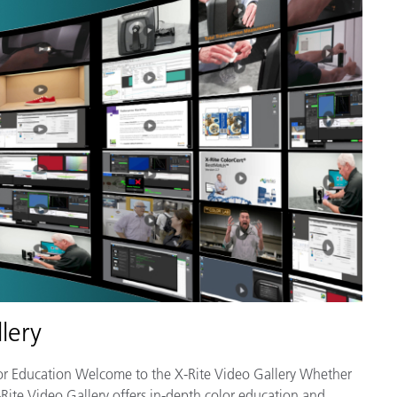
lery
lor Education Welcome to the X-Rite Video Gallery Whether
-Rite Video Gallery offers in-depth color education and