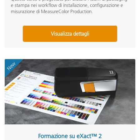
e stampa nei workflow di installazione, configurazione e
Seminari
(7)
misurazione di MeasureColor Production.
Visualizza dettagli
New
Formazione su eXact™ 2