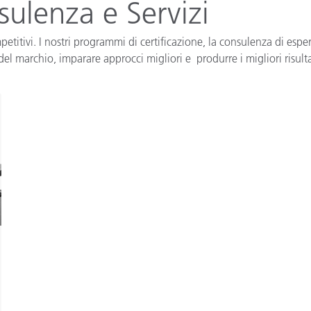
sulenza e Servizi
Carta
itivi. I nostri programmi di certificazione, la consulenza di esperti
Materiali per l’edilizia
el marchio, imparare approcci migliori e produrre i migliori risultati 
Beni Durevoli