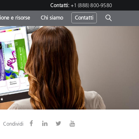
Contatti:
+1 (888) 800-9580
one e risorse
Chi siamo
Contatti
-
o
Condividi
sumo