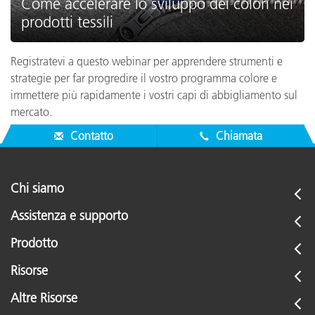
Come accelerare lo sviluppo dei colori nei
prodotti tessili
Registratevi a questo webinar per apprendere strumenti e
strategie per far progredire il vostro programma colore e
immettere più rapidamente i vostri capi di abbigliamento sul
mercato.
Contatto
Chiamata
Chi siamo
Assistenza e supporto
Prodotto
Risorse
Altre Risorse