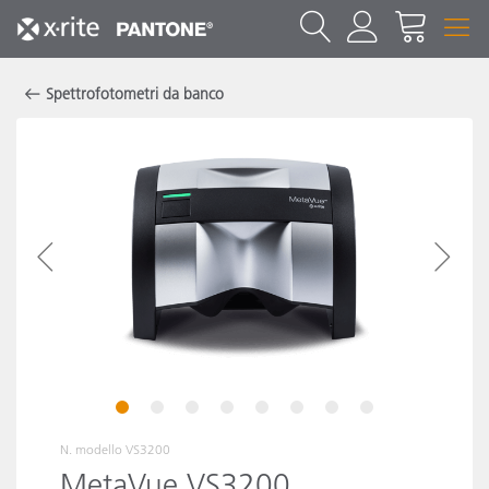
Spettrofotometri da banco
1
2
3
4
5
6
7
8
N. modello
VS3200
MetaVue VS3200