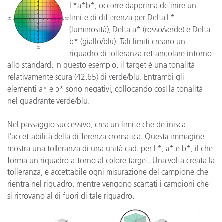
L*a*b*, occorre dapprima definire un
limite di differenza per Delta L*
(luminosità), Delta a* (rosso/verde) e Delta
b* (giallo/blu). Tali limiti creano un
riquadro di tolleranza rettangolare intorno
allo standard. In questo esempio, il target è una tonalità
relativamente scura (42.65) di verde/blu. Entrambi gli
elementi a* e b* sono negativi, collocando così la tonalità
nel quadrante verde/blu.
Nel passaggio successivo, crea un limite che definisca
l'accettabilità della differenza cromatica. Questa immagine
mostra una tolleranza di una unità cad. per L*, a* e b*, il che
forma un riquadro attorno al colore target. Una volta creata la
tolleranza, è accettabile ogni misurazione del campione che
rientra nel riquadro, mentre vengono scartati i campioni che
si ritrovano al di fuori di tale riquadro.