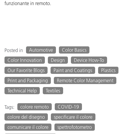
funzionante in remoto.
Automotive
Color Basics
Posted in
Color Innovation
Design
Device How-To
Our Favorite Blogs
Paint and Coatings
Plastics
Print and Packaging
Remote Color Management
Technical Help
Textiles
colore remoto
COVID-19
Tags:
colore del disegno
specificare il colore
comunicare il colore
spettrofotometro