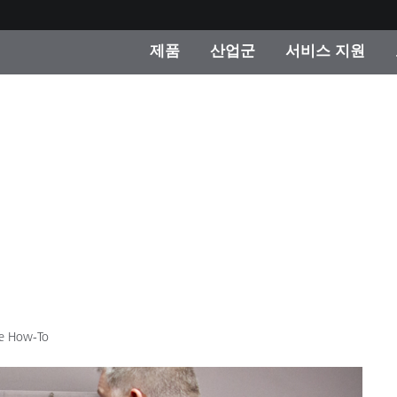
제품
산업군
서비스 지원
 카테고리
 및 코팅
스 및 유지보수
제품을 찾을 수 없나요?
OEM 디스플레이 및 프
X-Rite 코리아 연락
컨설팅 및 감사
제조사
진행중인 프로모션
온라인 스토어
소비재
인기 다운로드
 Experience Center
타일
기타 리소스
식품 컬러 측정
생명과학
ce How-To
소비자 가전제품
품 제조사