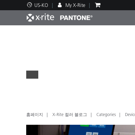
US-KO
My X-Rite
주요 제품
인쇄 및 패키징
기술 지원
교육 리소스
제품
페인트
서비
교육
Brand
자동차
텍스
홈페이지
X-Rite 컬러 블로그
Categories
Devi
화장