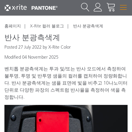
홈페이지
X-Rite 컬러 블로그
반사 분광측색계
반사 분광측색계
Posted 27 July 2022 by X-Rite Color
Modified 04 November 2025
벤치톱 분광측색계는 투과 및/또는 반사 모드에서 측정하여
불투명, 투명 및 반투명 샘플의 컬러를 캡처하여 정량화합니
다. 반사 분광측색계는 샘플 표면에 빛을 비추고 10나노미터
단위로 다양한 파장의 스펙트럼 반사율을 측정하여 색을 측
정합니다.