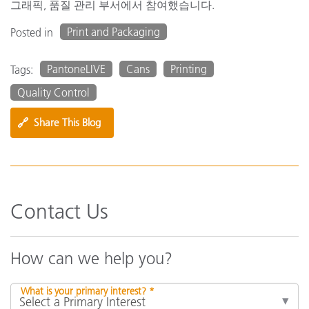
그래픽, 품질 관리 부서에서 참여했습니다.
Print and Packaging
Posted in
PantoneLIVE
Cans
Printing
Tags:
Quality Control
🔗
Share This Blog
Contact Us
How can we help you?
What is your primary interest? *