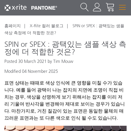
홈페이지
X-Rite 컬러 블로그
SPIN or SPEX : 광택있는 샘플
색상 측정에 더 적합한 것은?
SPIN or SPEX : 광택있는 샘플 색상 측
정에 더 적합한 것은?
Posted 30 March 2021 by Tim Mouw
Modified 04 November 2025
표면
상태는
때때로
색상
인식에
큰
영향을
미칠
수가
있습
니다
.
예를
들어
광택이
나는
잡지의
지면에
조명이
직접
비
치는
경우
,
색상을
선명하게
보기
위해서는
잡지를
이리
저
리
기울여
반사각을
변경해야
제대로
보이는
경우가
있습니
다
.
마찬가지로
,
거친
질감이
있는
표면은
동일한
물체의
매
끄러운
표면과는
또
다른
색으로
인식
될
수도
있습니다
.