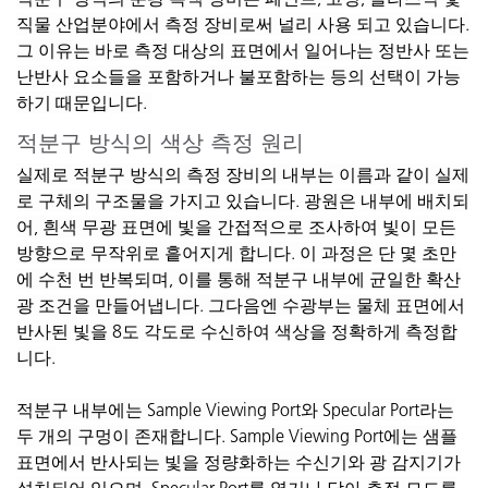
직물
산업분야에서
측정
장비로써
널리
사용
되고
있습니다
.
그
이유는
바로
측정
대상의
표면에서
일어나는
정반사
또는
난반사
요소들을
포함하거나
불포함하는
등의
선택이
가능
하기
때문입니다
.
적분구
방식의
색상
측정
원리
실제로
적분구
방식의
측정
장비의
내부는
이름과
같이
실제
로
구체의
구조물을
가지고
있습니다
.
광원은
내부에
배치되
어
,
흰색
무광
표면에
빛을
간접적으로
조사하여
빛이
모든
방향으로
무작위로
흩어지게
합니다
.
이
과정은
단
몇
초만
에
수천
번
반복되며
,
이를
통해
적분구
내부에
균일한
확산
광
조건을
만들어냅니다
.
그다음엔
수광부는
물체
표면에서
반사된
빛을
8
도
각도로
수신하여
색상을
정확하게
측정합
니다
.
적분구
내부에는
Sample Viewing Port
와
Specular Port
라는
두
개의
구멍이
존재합니다
. Sample Viewing Port
에는
샘플
표면에서
반사되는
빛을
정량화하는
수신기와
광
감지기가