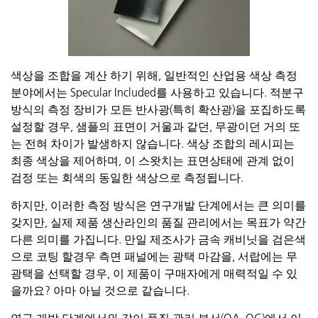
색상을
조합을
계산
하기
위해
,
일반적인
산업용
색상
측정
분야에서는
Specular Included
를
사용하고
있습니다
.
적분구
방식의
측정
장비가
모든
반사광
(
특히
확산광
)
을
포집하도록
설정할
경우
,
샘플의
표면이
거울과
같던
,
무광이던
거의
또
는
전혀
차이가
발생하지
않습니다
.
색상
조합의
레시피는
최종
색상을
제어하며
,
이
스왓치는
표면상태에
관계
없이
검정
또는
회색의
동일한
색상으로
측정됩니다
.
하지만
,
이러한
측정
방식은
연구개발
단계에서는
큰
의미를
갖지만
,
실제
제품
생산라인의
품질
관리에서는
목표가
약간
다른
의미를
가집니다
.
만일
제조사가
금속
캐비닛을
검은색
으로
코팅
할경우
측면
패널에는
광택
마감을
,
서랍에는
무
광택을
선택할
경우
,
이
제품이
구매자에게
매력적일
수
있
을까요
?
아마
아닐
것으로
같습니다
.