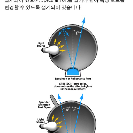
설치되어
있으며
, Specular Port
를
열거나
닫아
측정
모드를
변경할
수
있도록
설계되어
있습니다
.