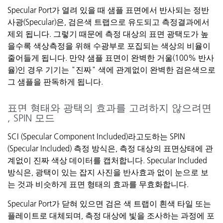
Specular Port
가
열려
있을
때
샘플
표면에서
반사되는
정반
사광
(Specular)
은
,
검은색
트랩으로
유도되고
측정결과에서
제외
됩니다
.
그렇기
때문에
측정
대상의
표면
광택도가
높
을수록
색상측정을
위해
수광부로
포집되는
색상의
비율이
줄어들게
됩니다
.
만약
샘플
표면이
완벽한
거울
(100%
반사
율
)
인
경우
기기는
"
진짜
"
색에
관계없이
완벽한
검은색으로
그
샘플을
판독하게
됩니다
.
표면
형태와
광택의
효과를
고려하지
않으려면
, SPIN
모드
SCI (Specular Component Included)라고도하는 SPIN
(Specular Included) 측정 방식은, 측정 대상의 표면상태에 관
계없이 진짜 색상 데이터를 캡처합니다. Specular Included
방식은, 광택이 있는 잡지 사진을 반사효과 없이 눈으로 보
는 것과 비슷하게 표면 형태의 효과를 무효화합니다.
Specular Port
가
닫혀
있으면
검은
색
트랩이
흰색
타일
또는
플레이트로
대체되며
,
측정
대상에
빛을
조사하는
과정에
포