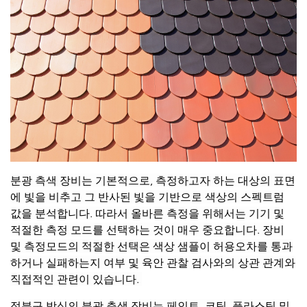
분광
측색
장비는
기본적으로
,
측정하고자
하는
대상의
표면
에
빛을
비추고
그
반사된
빛을
기반으로
색상의
스펙트럼
값을
분석합니다
.
따라서
올바른
측정을
위해서는
기기
및
적절한
측정
모드를
선택하는
것이
매우
중요합니다
.
장비
및
측정모드의
적절한
선택은
색상
샘플이
허용오차를
통과
하거나
실패하는지
여부
및
육안
관찰
검사와의
상관
관계와
직접적인
관련이
있습니다
.
적분구
방식의
분광
측색
장비는
페인트
,
코팅
,
플라스틱
및