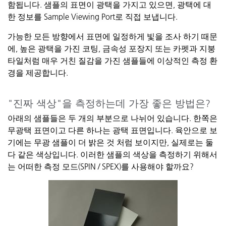
함됩니다
.
샘플의
표면이
광택을
가지고
있으면
,
광택에
대
한
정보를
Sample Viewing Port
로
직접
보냅니다
.
가능한
모든
방향에서
표면에
일정하게
빛을
조사
하기
때문
에
,
높은
광택을
가진
코팅
,
금속성
포장지
또는
카펫과
지붕
타일처럼
매우
거친
질감을
가진
샘플들에
이상적인
측정
환
경을
제공합니다
.
"
진짜
색상
"
을
측정하는데
가장
좋은
방법은
?
아래의
샘플들은
두
개의
부분으로
나뉘어
있습니다
.
한쪽은
무광택
표면이고
다른
하나는
광택
표면입니다
.
육안으로
보
기에는
무광
샘플이
더
밝은
것
처럼
보이지만
,
실제로는
둘
다
같은
색상입니다
.
이러한
샘플의
색상을
측정하기
위해서
는
어떠한
측정
모드
(SPIN / SPEX)
를
사용해야
할까요
?