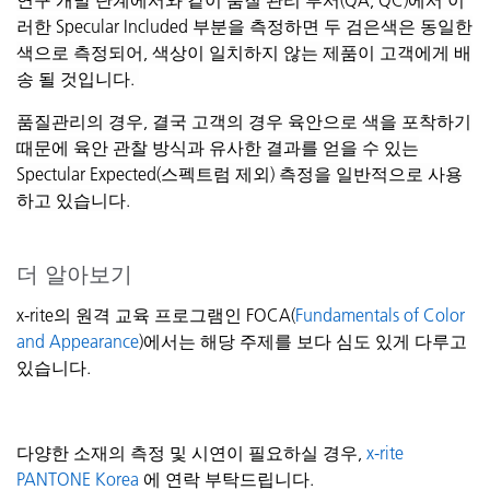
연구
개발
단계에서와
같이
품질
관리
부서
(QA, QC)
에서
이
러한
Specular Included
부분을
측정하면
두
검은색은
동일한
색으로
측정되어
,
색상이
일치하지
않는
제품이
고객에게
배
송
될
것입니다
.
품질관리의
경우
,
결국
고객의
경우
육안으로
색을
포착하기
때문에
육안
관찰
방식과
유사한
결과를
얻을
수
있는
Spectular
Expected(
스펙트럼
제외
)
측정을
일반적으로
사용
하고
있습니다
.
더
알아보기
x-rite의 원격 교육 프로그램인 FOCA(
Fundamentals of Color
and Appearance
)에서는 해당 주제를 보다 심도 있게 다루고
있습니다.
다양한
소재의
측정
및
시연이
필요하실
경우
,
x-rite
PANTONE Korea
에
연락
부탁드립니다
.