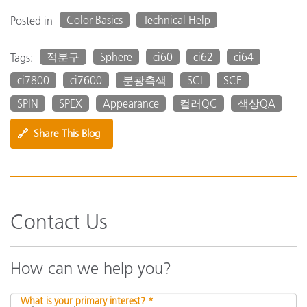
Color Basics
Technical Help
Posted in
적분구
Sphere
ci60
ci62
ci64
Tags:
ci7800
ci7600
분광측색
SCI
SCE
SPIN
SPEX
Appearance
컬러QC
색상QA
🔗
Share This Blog
Contact Us
How can we help you?
What is your primary interest? *