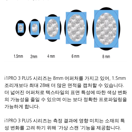
i1PRO 3 PLUS
시리즈는
8mm
어퍼처를
가지고
있어
, 1.5mm
조리개보다
최대
28배 더
많은
면적을
캡처할
수
있습니다
.
더
넓어진
어퍼처로
텍스타일의
표면
특성에
따한
색상
변화
의
가능성을
줄일
수
있으며
이는
보다
정확한
프로파일링을
가능하게
합니다
.
i1PRO 3 PLUS
시리즈는
측정
결과에
영향
미치는
소재의
특
성
변화를
고려
하기
위해
'
가상
스캔
'
기능을
제공합니다
.