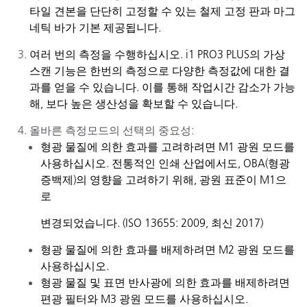
타일 견본을 단단히 고정할 수 있는 철제 고정 판과 마그
네틱 바가 기본 제공됩니다.
여러
번의
측정을
수행하십시오
.
i1 PRO3
PLUS의
가상
스캔
기능은
한번의
측정으로
다양한
측정값에
대한
결
과를
얻을
수
있습니다
.
이를 통해 작업시간 감소가 가능
해, 보다 높은 생산성을
확보할
수 있습니다.
올바른 측정모드의 선택의 중요성:
형광
물질에
의한
효과를
고려하려면
M1
광원
모드를
사용하십시오
.
전통적인 인쇄 산업에서도, OBA(
형광
증백제
)의 영향을 고려하기 위해, 광원 표준이 M1으
로
변경
되었습니다. (
ISO 13655: 2009, 최신 2017)
형광
물질에
의한
효과를
배제
하
려면
M2
광원
모드를
사용하십시오
.
형광
물질
및
표면
반사광에
의한
효과를
배제하려면
편광
필터와
M3
광원
모드를
사용하십시오
.