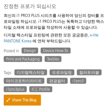
진정한 프로가 되십시오
최신의 i1 PRO3 PLUS 시리즈를 사용하여 당신의 장비를 프
로파일링 하십시오. i1 PRO3
PLUS는
독특하고 다양한 텍스
타일 소재에 프로파일을 작성하여 사용할 수 있습니다.
디지털
텍스타일
프린팅
에
관련한
모든
궁금증은
,
x-rite
PANTONE Korea
에
연락
부탁드립니다
.
Design
Device How-To
Posted in
Print and Packaging
Textiles
디지털텍스타일
프로파일링
컬러트러블
Tags:
마이크로하이라이트
편광필터
i1pro3
i1pro3plus
ICC Profile
🔗
Share This Blog