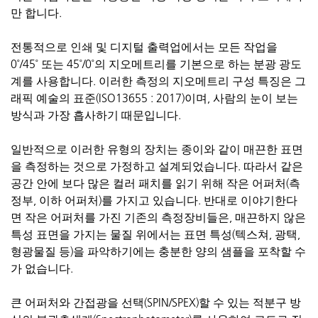
만 합니다.
전통적으로 인쇄 및 디지털 출력업에서는 모든 작업을
0
˚
/45
˚
또는 45
˚
/0
˚
의
지오메트리를
기본으로 하는 분광 광도
계를 사용합니다. 이러한 측정의
지오메트리
구성 특징은 그
래픽 예술의 표준(
ISO
13655 :
2017
)이며, 사람의 눈이 보는
방식과 가장 흡사하기 때문입니다.
일반적으로 이러한 유형의 장치는 종이와 같이 매끈한 표면
을 측정하는 것으로 가정하고 설계되었습니다. 따라서 같은
공간 안에 보다 많은 컬러 패치를 읽기 위해 작은
어퍼처
(
측
정부
, 이하
어퍼처
)
를
가지고 있습니다. 반대로
이야기한다
면
작은
어퍼처를
가진 기존의 측정장비들은, 매끈하지 않은
특성 표면을 가지는 물질 위에서는 표면 특성(
텍스쳐
, 광택,
형광물질 등)을 파악하기에는 충분한 양의 샘플을 포착할 수
가 없습니다
.
큰
어
퍼처
와
간접광을 선택(SPIN/SPEX)할 수 있는
적분구
방