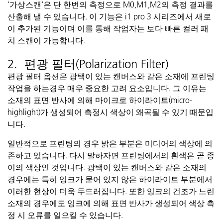
'
가상스캔'은
단
한번의
측정으로
M
0,M
1,M
2의
측정
결과를
산출해
낼 수
있습니다
. 이
기능은
i1 pro 3
시리즈에서
새로
이
추가된
기능이며
이를
통해
작업자는
보다
빠른
컬러
패
치
스캔이
가능합니다
.
2. 편광 필터(Polarization Filter)
편광 필터 옵션은 광택이 있는 캔버스와 같은 소재에 프린팅
작업을
하는경우
매우 중요한 고려 요소입니다. 그 이유는
소재의 표면
반사에 의해 마이크로 하이라이트(
micro-
highlight
)가 생성되어
측정시
색상이 왜곡될 수 있기 때문입
니다.
일반적으로 프린팅의 경우 밝은 부분은 미디어의 색상에 의
존하고 있습니다.
다시 말하자면 프린팅에서의 흰색은 곧 종
이의 색상인 것입니다. 광택이 있는 캔버스와 같은 소재의
경우에는 특히 잉크가
묻어 있지
않은 하이라이트 부분에서
이러한 현상이 더욱 두드러집니다. 또한 잉크의 건조가 느린
소재의 경우에도 잉크에 의해 표면 반사가 생성되어 색상 측
정 시 오류를 일으킬 수 있습니다.