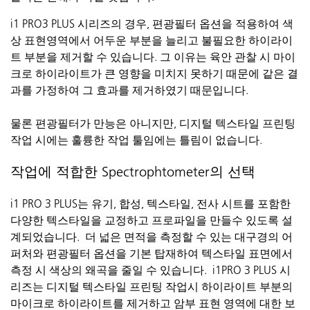
i1 PRO3 PLUS
시리즈의
경우
,
편광필터
옵션을
적용하여
색
상
표현영역에서
어두운
부분을
늘리고
불필요한
하이라이
트
부분을
제
거
할
수
있습니다
. 그
이유는
육안
관찰
시
마이
크로
하이라이트가
큰
영향을
미치지
못하기
때문에
같은
결
과를
가정하여
그
효과를
제거하였기
때문입니다
.
물론 편광필터가 만능은 아니지만,
디
지털 텍스타일 프린팅
작업
시에는 훌륭한 작업 툴임에는 틀림이 없습니다.
작업에 적합한 Spectrophtometer의 선택
i1 PRO 3
PLUS는
유기
,
합성
,
텍스타일
,
전사
시트를
포함한
다양한
텍스타일을
교정하고
프로파일을
만들수
있도록
설
계되었습니다
.
더 넓은 면적을 측정할 수 있는 대구경의
어
퍼처와
편광필터 옵션을 기본 탑재하여 텍스타일 표면에서
측정
시
색상의 왜곡을 줄일 수 있습니다.
i1PRO 3 PLUS
시
리즈는
디지털 텍스타일 프린팅
작업시
하이라이트 부분의
마이크로 하이라이트를 제거하고
암부
표현 영역에 대한 보