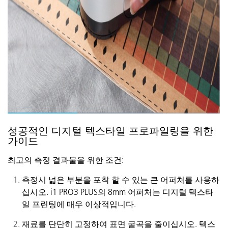
성공적인 디지털 텍스타일 프로파일링을 위한
가이드
최고의 측정 결과물을 위한 조건:
측정시
넓은
부분을
포착
할 수
있는
큰
어퍼처
를
사용하
십시오
.
i1 PRO3
PLUS의
8mm
어퍼처는
디지털
텍스타
일
프린팅에
매우
이상적입니다
.
재료를
단단히
고정하여
표면
굴곡을
줄이십시오
.
텍스