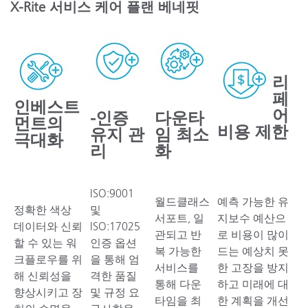
X-Rite 서비스 케어 플랜 베네핏
리
페
인베스트
어
-인증
다운타
먼트의
비용 제한
유지 관
임 최소
극대화
리
화
ISO:9001
월드클래스
예측 가능한 유
정확한 색상
및
서포트, 일
지보수 예산으
데이터와 신뢰
ISO:17025
관되고 반
로 비용이 많이
할 수 있는 워
인증 옵션
복 가능한
드는 예상치 못
크플로우를 위
을 통해 엄
서비스를
한 고장을 방지
해 신뢰성을
격한 품질
통해 다운
하고 미래에 대
향상시키고 장
및 규정 요
타임을 최
한 계획을 개선