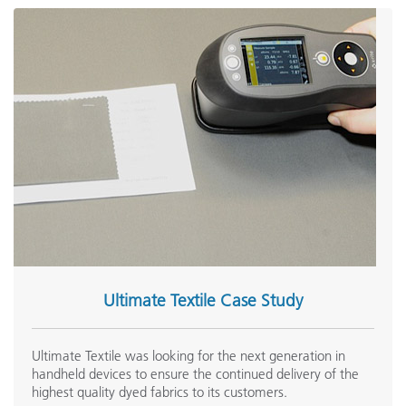
(5)
페인트 및 코팅제
(4)
플라스틱
(4)
직물
(5)
자세히 표시
Product Category
Ultimate Textile Case Study
Ultimate Textile was looking for the next generation in
handheld devices to ensure the continued delivery of the
highest quality dyed fabrics to its customers.