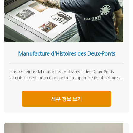
Manufacture d’Histoires des Deux-Ponts
French printer Manufacture d’Histoires des Deux-Ponts
adopts closed-loop color control to optimize its offset press.
세부 정보 보기