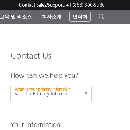
Contact Sales/Support:
+1 (888) 800-9580
교육 및 리소스
회사소개
연락처
린터
Contact Us
How can we help you?
What is your primary interest? *
Your Information