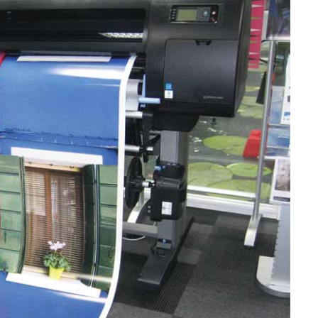
종이/페이퍼
건축 자재
내구재