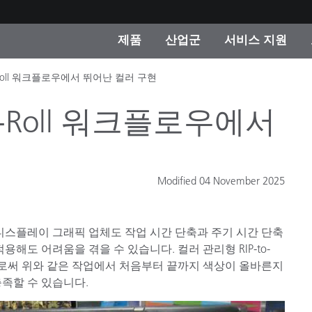
제품
산업군
서비스 지원
-Roll 워크플로우에서 뛰어난 컬러 구현
 카테고리
 및 코팅
스 및 유지보수
제품을 찾을 수 없나요?
OEM 디스플레이 및 프
X-Rite 코리아 연락
컨설팅 및 감사
제조사
o-Roll 워크플로우에서
진행중인 프로모션
온라인 스토어
소비재
Modified 04 November 2025
인기 다운로드
 Experience Center
타일
기타 리소스
디스플레이 그래픽 업체도 작업 시간 단축과 주기 시간 단축
식품 컬러 측정
해도 어려움을 겪을 수 있습니다. 컬러 관리형 RIP-to-
생명과학
를 구현함으로써 위와 같은 작업에서 처음부터 끝까지 색상이 올바른지
족할 수 있습니다.
소비자 가전제품
품 제조사