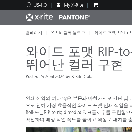
US-KO
My X-Rite
홈페이지
X-Rite 컬러 블로그
와이드 포맷 RIP-to
주요 제품
인쇄 및 패키징
기술 지원
교육 리소스
제품
페인트
서비
교육
와이드 포맷 RIP-t
뛰어난 컬러 구현
Posted 23 April 2024 by X-Rite Color
Brand
자동차
텍스
인쇄 산업의 여타 많은 부문과 마찬가지로 간판 및 
으로 인해 가장 효율적인 와이드 포맷 인쇄 작업을 적용
Roll(또는RIP-to-rigid media) 워크플로우
확인하여 매장 작업 속도를 높이고 색상 기대치를 충
화장