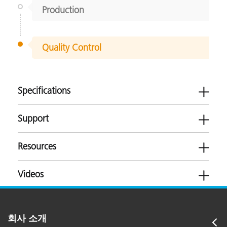
Production
Quality Control
Specifications
Support
Resources
iMatch 소프트웨어가 지원하는 산업/응용 분야:
Videos
소비자 가전제품
섬유/직물
소프트웨어
내구재
페인트 및 코팅제
Color iQC-iMatch v10.9.5.20
브로슈어
Color iQC-iMatch v10.9.4.19
인쇄 및 패키징
건축 자재
회사 소개
My X-Rite Information & Benefits