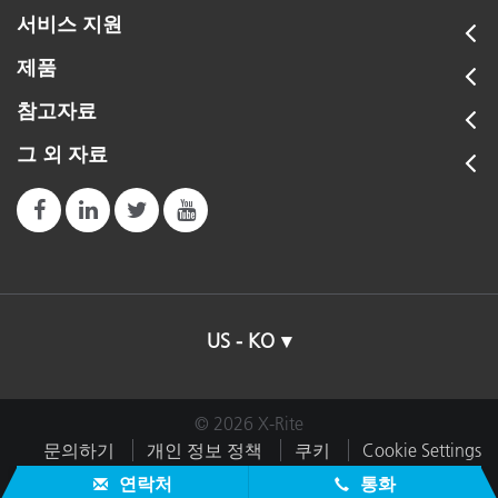
Color iQC-iMatch v10.8.10.16
플라스틱
서비스 지원
Color iControl Sell Sheet
Color iQC-iMatch v9.8.30.5
제품
Color iMatch Brochure, Paint & Coatings
Color iQC Printing Tool v1.0
Android
No
Color iMatch Brochure, Plastics
참고자료
Color iControl Safety Wear OCX
Color iMatch Brochure, Textiles
Apple iOS
No
그 외 자료
펌웨어
가용 디스크 공간
5 GB - 100 GB
애플리케이션 리소스
-
색차
FMC2, CIE DL*, Da*,
Special Promotions for Adidas Suppliers!
X-Rite가 건축 자재의 색상 측정을 지원하는 방
Db*, DC*, DH*, DE*,
법
교육
Color Measurement for Loose and Compact Powder
Hunter DL, Da, Db, DE,
DECMC(l:c), DE94,
Special Promotions for Feel the Yarn® Readers!
Color iMatch Users Course
US - KO
치장벽토, 비닐 사이딩, 라미네이트 바닥재, 카
DE2000(l:c:h),
염색 업체가 직물 컬러 일치 및 색상 배합을 개선하는
Color Theory Training: The Numbers of Color
DReflectance, DXYZ,
펫, 세라믹 타일, 지붕 널판, 목재 캐비닛, 유리
방법
DYxy, DL*u*v*
등 자재 불문하고 X-Rite는 재료의 색상을 통제
© 2026 X-Rite
지원 문서
Evaluate Color on Small and Odd Shaped Plastic
하고 평가하는 데 필요한 도구를 제공합니다.
색상 공간
CIE L*a*b*, CIE L*C*h*,
문의하기
개인 정보 정책
쿠키
Cookie Settings
Samples
Hunter Lab, CIE (XYZxy)
Accessing iQC / iMatch extended configuration
임프린트
이용약관
내 데이터 판매 또는 공유 금지
연락처
통화