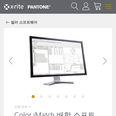
컬러 소프트웨어
1
2
3
4
5
6
7
모델 번호
im
Color iMatch 배합 소프트