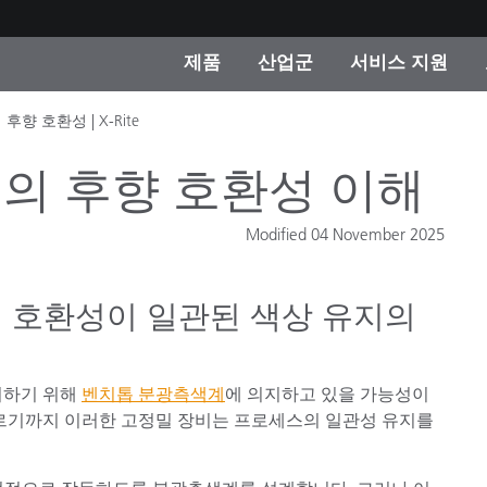
제품
산업군
서비스 지원
 호환성 | X-Rite
 카테고리
 및 코팅
스 및 유지보수
제품을 찾을 수 없나요?
OEM 디스플레이 및 프
X-Rite 코리아 연락
컨설팅 및 감사
제조사
의 후향 호환성 이해
진행중인 프로모션
온라인 스토어
Modified 04 November 2025
소비재
인기 다운로드
 Experience Center
 호환성이 일관된 색상 유지의
타일
기타 리소스
식품 컬러 측정
지하기 위해
벤치톱 분광측색계
에 의지하고 있을 가능성이
생명과학
이르기까지 이러한 고정밀 장비는 프로세스의 일관성 유지를
소비자 가전제품
품 제조사