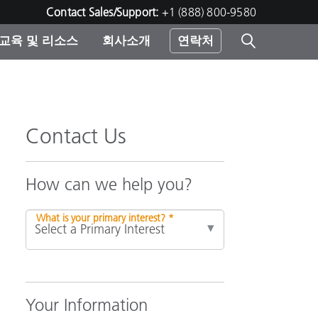
Contact Sales/Support:
+1 (888) 800-9580
교육 및 리소스
회사소개
연락처
린터
Contact Us
How can we help you?
What is your primary interest? *
Your Information