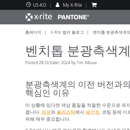
US-KO
My X-Rite
홈페이지
X-Rite 컬러 블로그
벤치톱 분광측색계의 후향
주요 제품
인쇄 및 패키징
기술 지원
교육 리소스
제품
페인트
서비
교육
벤치톱 분광측색계
Posted 28 October 2024 by Tim Mouw
Brand
분광측색계의 이전 버전과의
자동차
텍스
핵심인 이유
이 상황에 있다면 색상 품질을 적절한 수준으로 유
큽니다.
섬유
와
플라스틱
에서
페인트
, 코팅 등에 
위해 매우 중요합니다.
화장