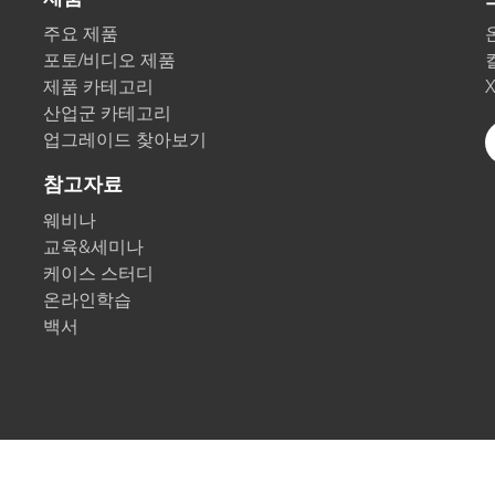
주요 제품
포토/비디오 제품
제품 카테고리
산업군 카테고리
업그레이드 찾아보기
참고자료
웨비나
교육&세미나
케이스 스터디
온라인학습
백서
 정보 정책
쿠키
Cookie Settings
임프린트
이용약