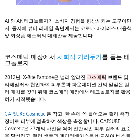
AI
와
AR
테크놀로지가
소비자
경험을
향상시키는
도구이면
서
,
동시에
뷰티
리테일
측면에서는
코로나
바이러스
대응책
및
화장품
테스터의
대체안을
제공합니다
.
코스메틱
매장에서
사회적
거리두기
를
돕는
테
크놀로지
2012
년
, X-Rite Pantone
은
널리
알려진
코스메틱
브랜드
및
리테일러와
협업하여
피부톤과
파운데이션
간의
알맞은
컬
러
매치를
찾기
위해
코스메틱
매장에서
테크놀로지를
활용
하기
시작했습니다
.
CAPSURE Cosmetic
은
작고
,
한
손에
쏙
들어오는
컬러
측정
장비로
피부에
접촉하여
색상을
측정합니다
. CAPSURE
Cosmetic
은
27
개의
사진을
찍어
전반적인
피부
컬러의
표준
을
달성하고
,
컬러
샘플과
데이터베이스를
비교하여
베스트