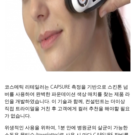
코스메틱
리테일러는
CAPSURE
측정을
기반으로
스킨톤
넘
버를
사용하여
완벽한
파운데이션
색상
매치를
찾는
제품
라
인을
개발하였습니다
.
이
기술과
함께
,
컨설턴트는
더이상
직접
트라이얼을
거친
후
고객에게
컬러
추천을
해야할
필요
가
없습니다
.
위생적인
사용을
위하여
, 1
분
안에
병원균의
살균이
가능한
소독용
물티슈
(towelettes)
로
사용
시
마다
CAPSURE
장비를