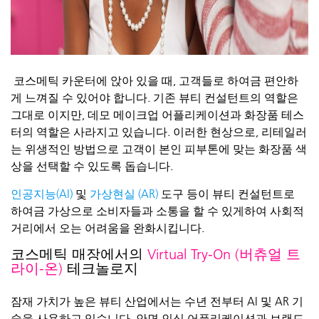
코스메틱
카운터에
앉아
있을
때
,
고객들로
하여금
편안하
게
느껴질
수
있어야
합니다
.
기존
뷰티
컨설턴트의
역할은
그대로
이지만
,
데모
메이크업
어플리케이션과
화장품
테스
터의
역할은
사라지고
있습니다
.
이러한
현상으로
,
리테일러
는
위생적인
방법으로
고객이
본인
피부톤에
맞는
화장품
색
상을
선택할
수
있도록
돕습니다
.
인공지능
(AI)
및
가상현실
(AR)
도구
등이
뷰티
컨설턴트로
하여금
가상으로
소비자들과
소통을
할
수
있게하여
사회적
거리에서
오는
어려움을
완화시킵니다
.
코스메틱
매장에서의
Virtual Try-On (
버츄얼
트
라이
-
온
)
테크놀로지
잠재
가치가
높은
뷰티
산업에서는
수년
전부터
AI
및
AR
기
술을
사용하고
있습니다
.
안면
인식
어플리케이션과
브랜드