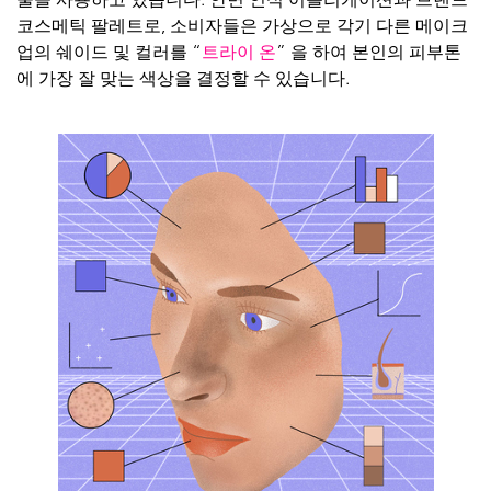
코스메틱
팔레트로
,
소비자들은
가상으로
각기
다른
메이크
업의
쉐이드
및
컬러를
“
트라이
온
”
을
하여
본인의
피부톤
에
가장
잘
맞는
색상을
결정할
수
있습니다.