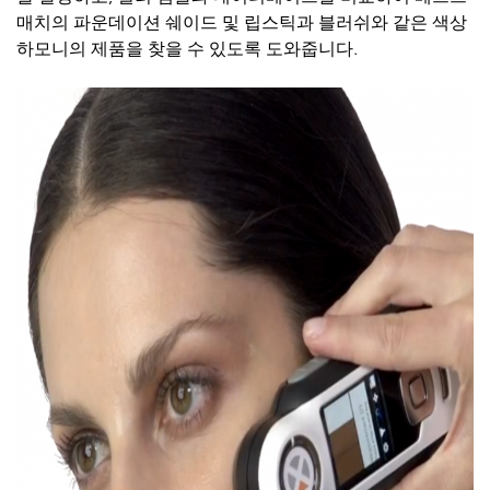
매치의
파운데이션
쉐이드
및
립스틱과
블러쉬와
같은
색상
하모니의
제품을
찾을
수
있도록
도와줍니다
.