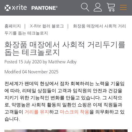
홈페이지
X-Rite 컬러 블로그
화장품 매장에서 사회적 거리
두기를 돕는 테크놀로지
화장품 매장에서 사회적 거리두기를
돕는 테크놀로지
Posted 15 July 2020 by Matthew Adby
Modified 04 November 2025
전세계가
팬데믹
현상에서
점차
회복하려는
노력을
기울임
에
따라
,
리테일
상점들이
고객과
임직원의
안전과
건강을
지키기
위한
기능적인
변화를
만들고
있습니다
.
그
시작으
로
,
악명높은
사회적
활동의
일환인
쇼핑은
이제
직원들과
고객들이
거리를
유지
하고
마스크의
착용
을
의무화하고
있
습니다
.