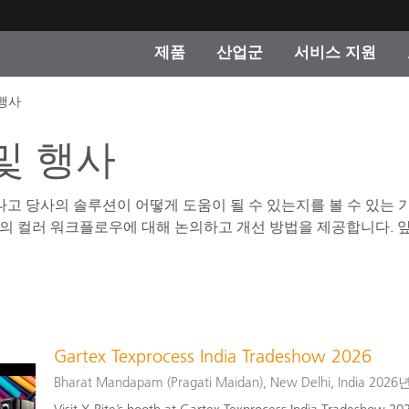
제품
산업군
서비스 지원
 행사
 카테고리
 및 코팅
스 및 유지보수
제품을 찾을 수 없나요?
OEM 디스플레이 및 프
X-Rite 코리아 연락
컨설팅 및 감사
제조사
및 행사
진행중인 프로모션
온라인 스토어
만나고 당사의 솔루션이 어떻게 도움이 될 수 있는지를 볼 수 있는
소비재
의 컬러 워크플로우에 대해 논의하고 개선 방법을 제공합니다. 앞
인기 다운로드
 Experience Center
타일
기타 리소스
식품 컬러 측정
생명과학
Gartex Texprocess India Tradeshow 2026
Bharat Mandapam (Pragati Maidan), New Delhi, India 
소비자 가전제품
품 제조사