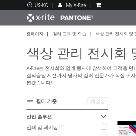
US-KO
My X-Rite
홈페이지
컬러 교육 및 학습
색상 관리 전시회 및
주요 제품
인쇄 및 패키징
기술 지원
교육 리소스
제품
페인트
서비
교육
색상 관리 전시회 
X-Rite는 전시회와 업계 행사에 참석하여 고객을 
질의응답 세션까지 당사의 컬러 전문가가 직접 귀사
뵙겠습니다!
Brand
자동차
텍스
필터 기준
재설정
산업 솔루션
인쇄 및 패키징
(2)
화장