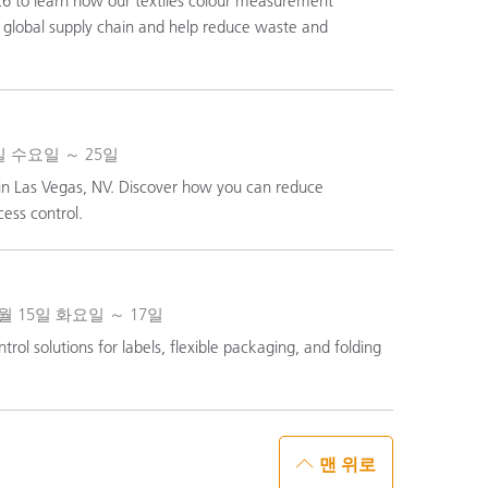
026 to learn how our textiles colour measurement
a global supply chain and help reduce waste and
월 23일 수요일 ～ 25일
in Las Vegas, NV. Discover how you can reduce
ess control.
26년 9월 15일 화요일 ～ 17일
ol solutions for labels, flexible packaging, and folding
맨 위로