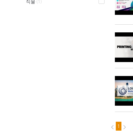
플라스틱
직물
(1)
1