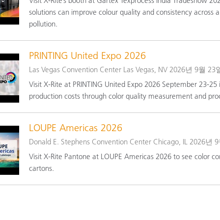
Visit X-Rite’s booth at Gartex Texprocess India Tradeshow 2
종이/페이퍼
solutions can improve colour quality and consistency across 
pollution.
건축 자재
내구재
PRINTING United Expo 2026
Las Vegas Convention Center Las Vegas, NV 2026년 9
Visit X-Rite at PRINTING United Expo 2026 September 23-25 
production costs through color quality measurement and proc
LOUPE Americas 2026
Donald E. Stephens Convention Center Chicago, IL 20
Visit X-Rite Pantone at LOUPE Americas 2026 to see color contr
cartons.