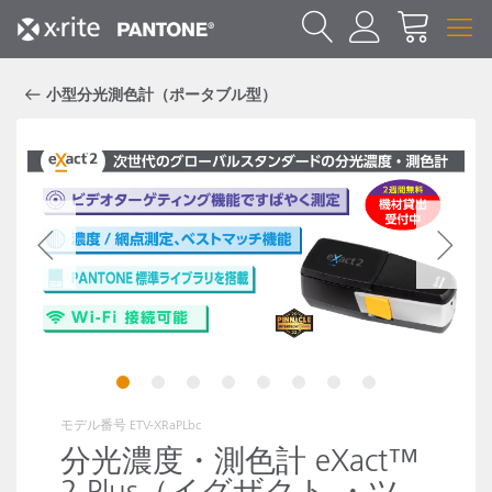
小型分光測色計（ポータブル型）
1
2
3
4
5
6
7
8
モデル番号
ETV-XRaPLbc
分光濃度・測色計 eXact™
2 Plus（イグザクト ・ツ