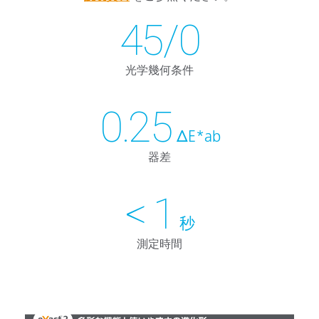
45/0
光学幾何条件
0.25
ΔE*ab
器差
< 1
秒
測定時間