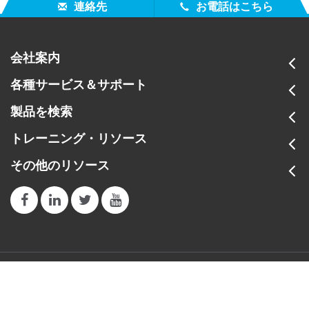
連絡先
お電話はこちら
eXact 2 Suite v2.1.0
カタログ
eXact 2 Suite ソフトウェア v2.1.0
eXact 2 製品カタログ
eXact 2 ドライバ v3.0.0
会社案内
My X-Rite Information & Benefits
7.7
21.2
NetProfiler 3 バージョン 3.6.0
各種サービス＆サポート
eXact 2 製品仕様書
cm
cm
NetProfiler オンライン
製品を検索
Why Upgrade to the eXact 2?
この製品を次の用途に使用してください
ファームウェア
トレーニング・リソース
eXact 2 の長期保証＆アフターメンテナンス
その他のリソース
eXact 2 ファームウェア v2.0.414
印刷＆包装
アプリケーション
トレーニング
eXact 2 onboarding
X-Rite eXact 2: 色彩ツールの紹介
測定アパーチャー
1.5 mm、2 mm、4
パッケージ素材に正確な色を印刷する方法
eXact™ 2 製品トレーニング（日本語版、無料）
mm、6 mm
測定アパ
パッケージ用インクの正確な色を素早く調合する方
色と見えの原理（FOCA）：オンライン
ーチャーごとの製品型
eXact 2 の色彩ツールを用いた、ベタパッチの
法
番はこちら
オンサイト・トレーニング
測定（基準色の比較有無）、仮基準色の作
US - JA
成、カラーライブラリの使用、サンプルの測
印刷プロセスコントロール【オンサイト開催・海外
バッテリー
リチウムイオン、3.63
ブログ