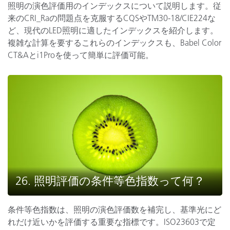
照明の演色評価用のインデックスについて説明します。従
来のCRI_Raの問題点を克服するCQSやTM30-18/CIE224な
ど、現代のLED照明に適したインデックスを紹介します。
複雑な計算を要するこれらのインデックスも、Babel Color
CT&Aとi1Proを使って簡単に評価可能。
26. 照明評価の条件等色指数って何？
条件等色指数は、照明の演色評価数を補完し、基準光にど
れだけ近いかを評価する重要な指標です。ISO23603で定