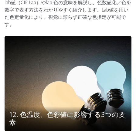
lab値（CIE Lab）やlab 色の意味を解説し、色数値化／色を
数字で表す方法をわかりやすく紹介します。Lab値を用い
た色定量化により、視覚に頼らず正確な色指定が可能で
す。
12. 色温度、色彩値に影響する3つの要
素