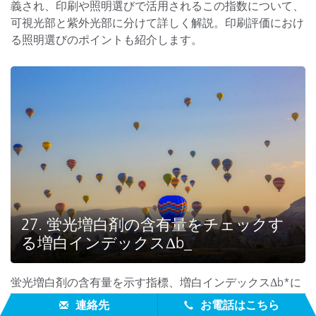
義され、印刷や照明選びで活用されるこの指数について、
可視光部と紫外光部に分けて詳しく解説。印刷評価におけ
る照明選びのポイントも紹介します。
27. 蛍光増白剤の含有量をチェックす
る増白インデックスΔb_
蛍光増白剤の含有量を示す指標、増白インデックスΔb*に
ついて解説します。ISO15397に基づき、用紙の蛍光増白
連絡先
お電話はこちら
剤の含有量を簡単に評価でき、印刷や照明選びに重要な情