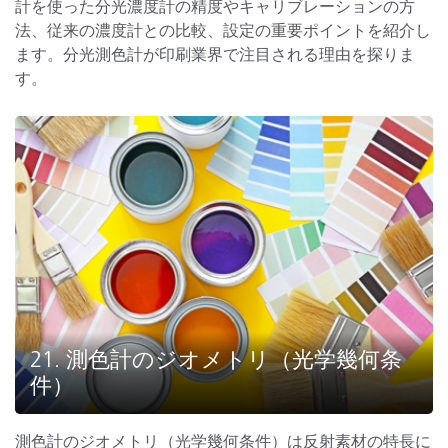
計を使った分光濃度計の精度やキャリブレーションの方
法、従来の濃度計との比較、設定の重要ポイントを紹介し
ます。分光測色計が印刷業界で注目される理由を探りま
す。
21. 測色計のジオメトリ（光学幾何条
件）
測色計のジオメトリ（光学幾何条件）は反射素材の特長に