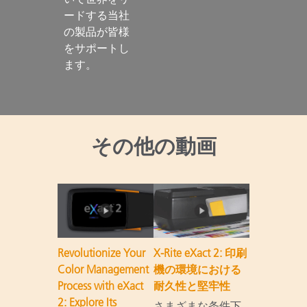
ードする当社
の製品が皆様
をサポートし
ます。

その他の動画
Revolutionize Your
X-Rite eXact 2: 印刷
Color Management
機の環境における
Process with eXact
耐久性と堅牢性
2: Explore Its
さまざまな条件下