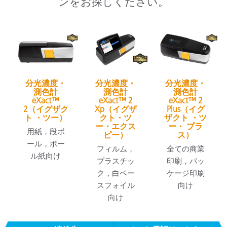
ンをお探しください。
分光濃度・
分光濃度・
分光濃度・
測色計
測色計
測色計
eXact™
eXact™ 2
eXact™ 2
2（イグザク
Xp（イグザ
Plus（イグ
ト ・ツー）
クト・ツ
ザクト ・ツ
ー・エクス
ー・ プラ
用紙，段ボ
ピー）
ス）
ール，ボー
フィルム，
全ての商業
ル紙向け
プラスチッ
印刷，パッ
ク，白ベー
ケージ印刷
スフォイル
向け
向け