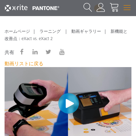
1
ホームページ
ラーニング
動画ギャラリー
新機能と
改善点：eXact vs. eXact 2
共有
動画リストに戻る