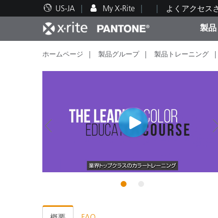
US-JA
My X-Rite
よくアクセス
製品
ホームページ
製品グループ
製品トレーニング
人気製品ランキング
印刷＆パッケージ印刷
テクニカルサポート
教育関連資料
カテ
塗料
修理
トレ
ブラ
自動車
テキ
1
2
化粧
概要
FAQ