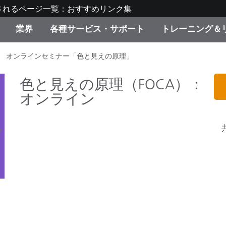
されるページ一覧：おすすめリンク集
業界
各種サービス・サポート
トレーニング＆
オンラインセミナー「色と見えの原理」
ゴリ別
・塗装
の流れ・サービス一覧
ーニング
生産終了製品：アップグ
ディスプレイメーカー＆
弊社へのお問い合わせ
X-Riteラーニングセンタ
ド製品を検索
ンターメーカー対象 OEM
色と見えの原理（FOCA）：
リューション
キャンペーン
オンライン
機材貸出サービス（無料
製品リスト（旧製品も含
消費者向け製品パッケー
ンド体験センター
その他のリソース
スタイル
食品の測色
ライフサイエンス
品メーカー
家庭電化製品