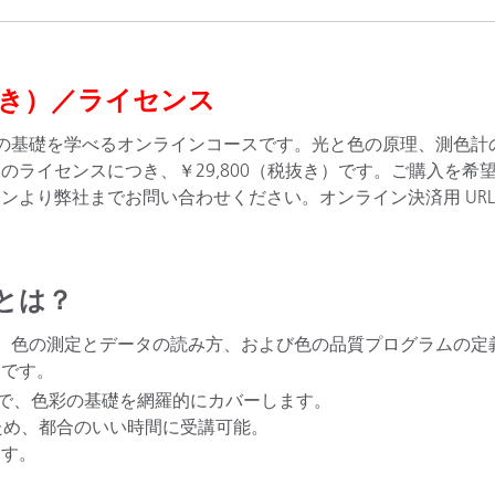
製紙業
建築基材
税抜き）／ライセンス
耐久消費財
方の基礎を学べるオンラインコースです。光と色の原理、測色計
ライセンスにつき、￥29,800（税抜き）です。ご購入を希
より弊社までお問い合わせください。オンライン決済用 URL
とは？
識、色の測定とデータの読み方、および色の品質プログラムの定
りです。
ムで、色彩の基礎を網羅的にカバーします。
ため、都合のいい時間に受講可能。
ます。
。