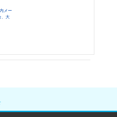
内メー
合、大
せ