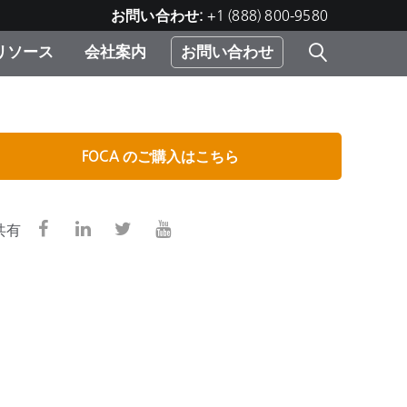
お問い合わせ:
+1 (888) 800-9580
リソース
会社案内
お問い合わせ
レー
プリ
ー
 ソ
FOCA のご購入はこちら
）
む）
共有
ジ