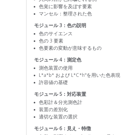
色覚に影響を及ぼす要素
マンセル：整理された色
モジュール 3：色の説明
色のサイエンス
色の 3 要素
色要素の変動が意味するもの
モジュール 4：測定色
測色装置の使用
L*a*b* および L*C*h°を用いた色表現
許容値の基礎
モジュール 5：対応装置
色彩計＆分光測色計
装置の差別化
適切な装置の選択
モジュール 6：見え・特徴