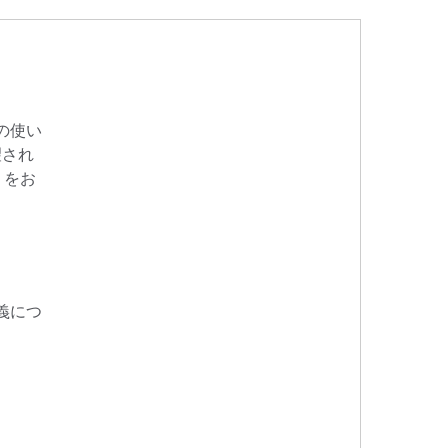
の使い
望され
 をお
義につ