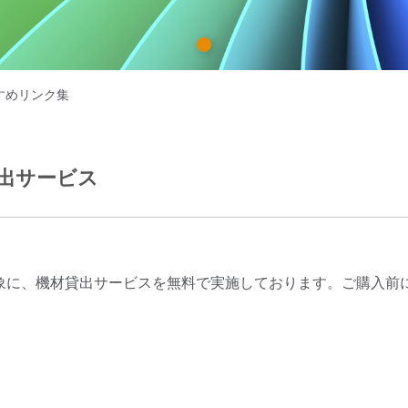
製紙業
1
建築基材
すめリンク集
耐久消費財
出サービス
象に、機材貸出サービスを無料で実施しております。ご購入前に