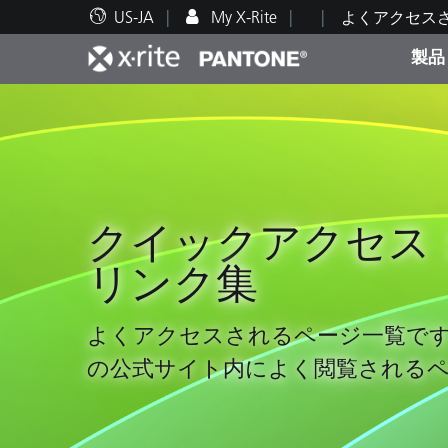
US-JA
My X-Rite
よくアクセス
製品
人気製品ランキング
印刷＆パッケージ印刷
テクニカルサポート
教育関連資料
カテ
塗料
修理
トレ
クイックアクセス
リンク集
ブラ
自動車
テキ
よくアクセスされるページ一覧で
の公式サイト内によく閲覧される
化粧