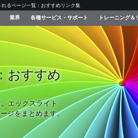
されるページ一覧：おすすめリンク集
業界
各種サービス・サポート
トレーニング＆
ゴリ別
・塗装
の流れ・サービス一覧
ーニング
生産終了製品：アップグ
ディスプレイメーカー＆
弊社へのお問い合わせ
X-Riteラーニングセンタ
ド製品を検索
ンターメーカー対象 OEM
リューション
キャンペーン
：おすすめ
機材貸出サービス（無料
製品リスト（旧製品も含
消費者向け製品パッケー
ンド体験センター
その他のリソース
スタイル
す。エックスライト
食品の測色
ページをまとめます。
ライフサイエンス
品メーカー
家庭電化製品