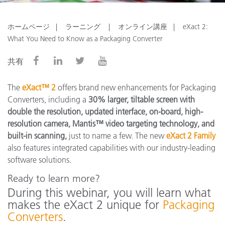
ホームページ
ラーニング
オンライン講座
eXact 2:
What You Need to Know as a Packaging Converter
共有
The
eXact™ 2
offers brand new enhancements for Packaging
Converters, including a
30% larger, tiltable screen with
double the resolution, updated interface, on-board, high-
resolution camera, Mantis™ video targeting technology, and
built-in scanning,
just to name a few. The new
eXact 2 Family
also features integrated capabilities with our industry-leading
software solutions.
Ready to learn more?
During this webinar, you will learn what
makes the eXact 2 unique for
Packaging
Converters
.