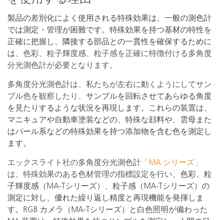
製品の差別化によく使用される特殊効果は、一般の測色計
では測定・管理が困難です。特殊効果を持つ基材の特性を
正確に把握し、隣接する部品との一貫性を確保するために
は、
色彩、粒子輝度感、粒子感を正確に特徴付ける多角度
分光測色計が必要となります。
多角度分光測色計は、私たちが左右に動くようにしてサン
プル色を観察したり、
サンプルを回転させてあらゆる角度
を見たりするような状況を再現します。これらの装置は、
マニキュアや自動車塗装などの、特殊な顔料や、雲母また
はパール系などの特殊効果を持つ添加物を含む色を測定し
ます。
エックスライト社の多角度分光測色計
「MA シリーズ」
は、特殊効果のある色材管理の指標設定を行い、
色彩、粒
子輝度感（MA-Tシリーズ）、粒子感（MA-Tシリーズ）の
測定に対し、優れた繰り返し精度と再現機能を発揮しま
す。RGB カメラ（MA-Tシリーズ）と白色照明が備わった