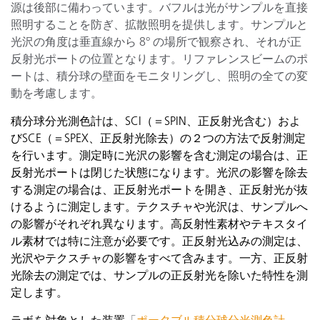
源は後部に備わっています。バフルは光がサンプルを直接
照明することを防ぎ、拡散照明を提供します。サンプルと
光沢の角度は垂直線から 8° の場所で観察され、それが正
反射光ポートの位置となります。リファレンスビームのポ
ートは、積分球の壁面をモニタリングし、照明の全ての変
動を考慮します。
積分球分光測色計は、SCI（＝SPIN、正反射光含む）およ
びSCE（＝SPEX、正反射光除去）の２つの方法で反射測定
を行います。測定時に光沢の影響を含む測定の場合は、正
反射光ポートは閉じた状態になります。光沢の影響を除去
する測定の場合は、正反射光ポートを開き、正反射光が抜
けるように測定します。テクスチャや光沢は、サンプルへ
の影響がそれぞれ異なります。高反射性素材やテキスタイ
ル素材では特に注意が必要です。正反射光込みの測定は、
光沢やテクスチャの影響をすべて含みます。一方、正反射
光除去の測定では、サンプルの正反射光を除いた特性を測
定します。
ラボを対象とした装置
「
ポータブル積分球分光測色計