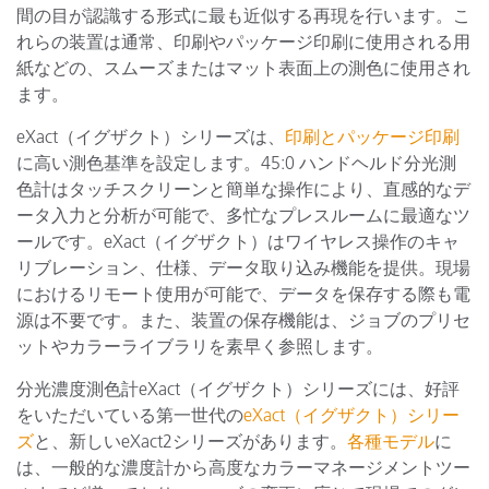
間の目が認識する形式に最も近似する再現を行います。こ
れらの装置は通常、印刷やパッケージ印刷に使用される用
紙などの、スムーズまたはマット表面上の測色に使用され
ます。
eXact（イグザクト）シリーズは、
印刷とパッケージ印刷
に高い測色基準を設定します。45:0 ハンドヘルド分光測
色計はタッチスクリーンと簡単な操作により、直感的なデ
ータ入力と分析が可能で、多忙なプレスルームに最適なツ
ールです。eXact（イグザクト）はワイヤレス操作のキャ
リブレーション、仕様、データ取り込み機能を提供。現場
におけるリモート使用が可能で、データを保存する際も電
源は不要です。また、装置の保存機能は、ジョブのプリセ
ットやカラーライブラリを素早く参照します。
分光濃度測色計eXact（イグザクト）シリーズには、好評
をいただいている第一世代の
eXact（イグザクト）シリー
ズ
と、新しいeXact2シリーズがあります。
各種モデル
に
は、一般的な濃度計から高度なカラーマネージメントツー