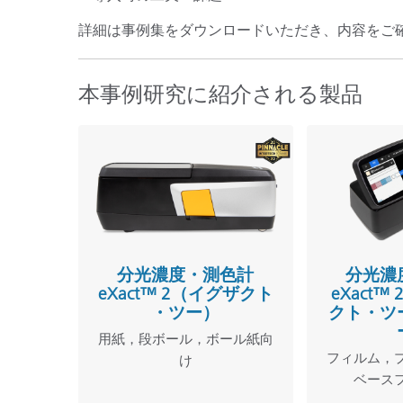
詳細は事例集をダウンロードいただき、内容をご
本事例研究に紹介される製品
分光濃度・測色計
分光濃
eXact™ 2（イグザクト
eXact™
・ツー）
クト・ツ
用紙，段ボール，ボール紙向
フィルム，
け
ベース