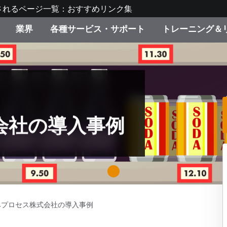
されるページ一覧：おすすめリンク集
業界
各種サービス・サポート
トレーニング＆
ゴリ別
・塗装
の流れ・サービス一覧
ーニング
生産終了製品：アップグ
ディスプレイメーカー＆
弊社へのお問い合わせ
X-Riteラーニングセンタ
ド製品を検索
ンターメーカー対象 OEM
リューション
キャンペーン
機材貸出サービス（無料
会社の導入事例
製品リスト（旧製品も含
消費者向け製品パッケー
ンド体験センター
その他のリソース
スタイル
1
食品の測色
ライフサイエンス
ベプロセス株式会社の導入事例
品メーカー
家庭電化製品