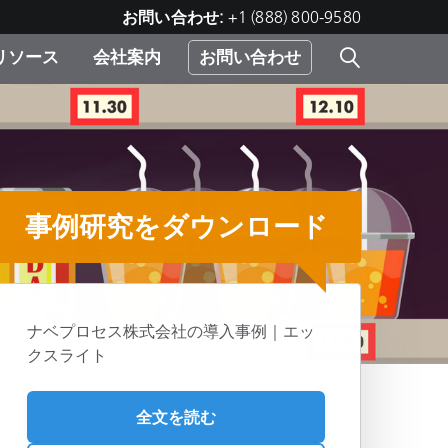
お問い合わせ:
+1 (888) 800-9580
リソース
会社案内
お問い合わせ
レー
プリ
ー
 ソ
事例研究をダウンロード
）
む）
ジ
ナベプロセス株式会社の導入事例｜エッ
クスライト
共有
全文を読む