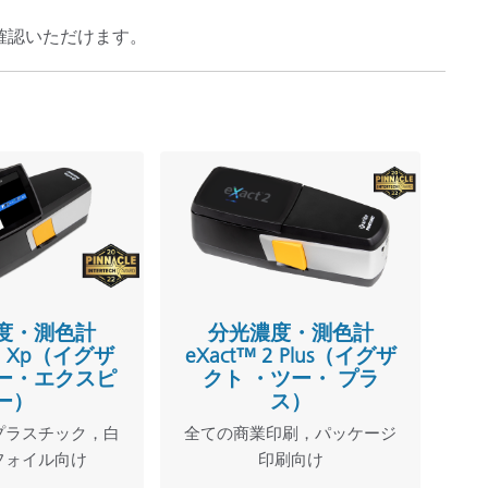
確認いただけます。
度・測色計
分光濃度・測色計
 2 Xp（イグザ
eXact™ 2 Plus（イグザ
ー・エクスピ
クト ・ツー・ プラ
ー）
ス）
プラスチック，白
全ての商業印刷，パッケージ
フォイル向け
印刷向け