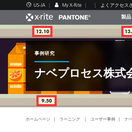
US-JA
My X-Rite
よくアクセス
製品
人気製品ランキング
印刷＆パッケージ印刷
テクニカルサポート
教育関連資料
カテ
塗料
修理
トレ
事例研究
ナベプロセス株式
ブラ
自動車
テキ
ホームページ
ラーニング
ユーザー事例
ナ
化粧