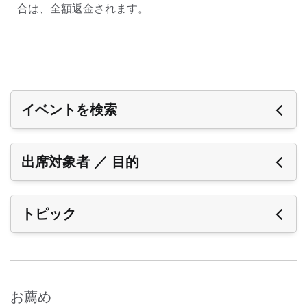
合は、全額返金されます。
イベントを検索
近日開催予定のイベント
出席対象者 ／ 目的
Who Should Attend?
トピック
The course requires no prior color training and will address
color control for a variety of industries including retail and
apparel brands, business and consumer electronics,
色と外見の紹介
automotive, packaging and their related industries in
色と外見のサイエンス
plastics, coatings and textile manufacturing.
カラーモデル：加法、減法、混合
お薦め