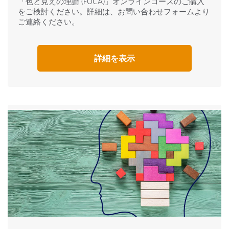
「色と見えの理論 (FOCA)」オンラインコースのご購入
more.
をご検討ください。詳細は、お問い合わせフォームより
ご連絡ください。
After the Seminar
After you’ve attended a seminar, you are encouraged to
continue contacting us through your My X-Rite account
詳細を表示
for additional information or answers to technical
questions. Our team will promptly respond to all
requests.
Free Materials
As part of the seminar tour, all attendees will receive the
Munsell Interactive Learning Kit and a Pantone gift free
of charge.
Exclusive Fundamentals of Color and Appearance Book
All seminar attendees will also receive X-Rite’s exclusive
Fundamentals of Color and Appearance book. This
industry acknowledged publication provides a logical
and practical approach to solving color and appearance