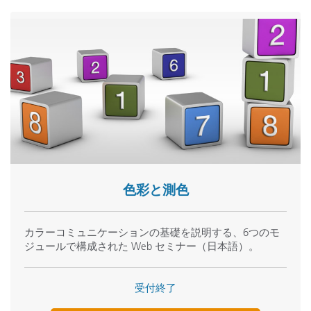
目の働き：視覚と障害の検証
This seminar is designed for:
色情報のコミュニケーション
Quality Control & Assurance Professionals
Lab Technicians
Parts Suppliers
色の数量化
Manufacturing Specifiers
CIE
カラーシステムの説明
Anyone who evaluates or approves color
分光反射率の解析
光源、色温度、照明の数量化
If you’re involved in any of these industries, you can’t miss
this seminar.
Print, Packaging, and Industrial:
ink, dyes, paper, plastics,
装置：
色彩と測色
textiles
色彩計と分光測色計の違い
装置の光源と
UV
機能
Apparel
観察角度、積分球、回折格子
カラーコミュニケーションの基礎を説明する、6つのモ
Appliances
装置の繰り返し精度と再現性
ジュールで構成された Web セミナー（日本語）。
Automotive
Building Products
Food & Food Packaging
受付終了
品質の視覚管理：
Furniture