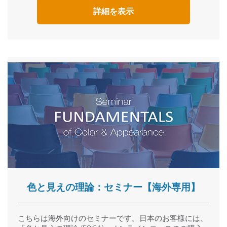
視覚と装置による色評価
Health & Beauty
詳細を表示
正確な観察条件と光源
Manufacturing
メタメリズムの説明
Pharmaceuticals
Printing
Retail
装置による品質管理：
Why Attend?
一貫したカラーマネージメントとポリシーの導入
サンプル・数値基準
Our Fundamentals of Color and Appearance seminar is the
合否分析
leading one-day educational course in the country.
測色システムの制限
Suppliers and manufacturers nationwide have utilized the
information presented to establish color quality
standards… and so can you!
Knowledgeable Instructors
Our team of speakers and instructors are considered to
be industry leaders and have accumulated years of
色と見えの理論：セミナー【海外専用】
hands-on practical experience and expertise in their
respective fields. You’ll learn from experts in areas such
こちらは海外向けのセミナーです。日本のお客様には、
as color management, printing, textiles, plastics and