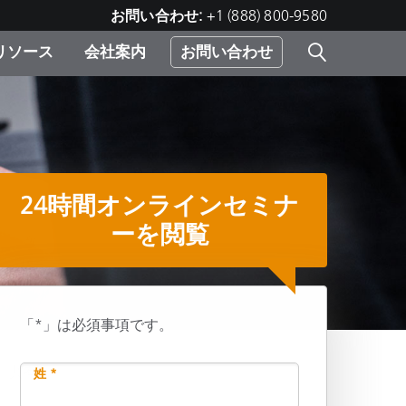
お問い合わせ:
+1 (888) 800-9580
リソース
会社案内
お問い合わせ
レー
プリ
ー
 ソ
24時間オンラインセミナ
）
む）
ーを閲覧
ジ
「*」は必須事項です。
共有
姓 *