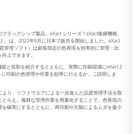
製紙業
建築基材
ッグシップ製品、eXact シリーズ！eXact後継機種、
耐久消費財
」 は、2022年9月に日本で販売を開始しました。eXact
（印刷品質管理ソフト）は顧客指定の色再現を効率的に管理・比
を向上できます。
本機能と役割を紹介するとともに、実際に印刷現場にeXact 2
うのように印刷の色管理や作業を効率に行えるか、ご説明しま
同時に活用により、ソフトウエアによる一歩進んだ品質管理手法を取
にとらえ、複雑な管理作業を簡素化することで、色再現の
理を確実にするとともに、再印刷や欠陥によるムダを最小