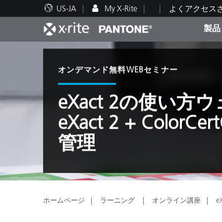
US-JA
My X-Rite
よくアクセス
製品
人気製品ランキング
印刷＆パッケージ印刷
テクニカルサポート
教育関連資料
カテ
塗料
修理
トレ
オンデマンド無料WEBセミナー
eXact 2の使い方
eXact 2 + Color
ブラ
管理
自動車
テキ
ホームページ
ラーニング
オンライン講座
e
化粧