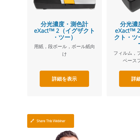
分光濃度・測色計
分光濃
eXact™ 2（イグザクト
eXact™
・ツー）
クト・ツ
用紙，段ボール，ボール紙向
フィルム，
け
ベース
詳細を表示
詳
🔗
Share This Webinar