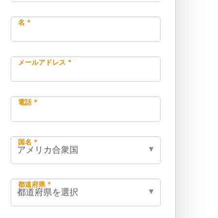
名 *
メールアドレス *
電話 *
国名 *
都道府県 *