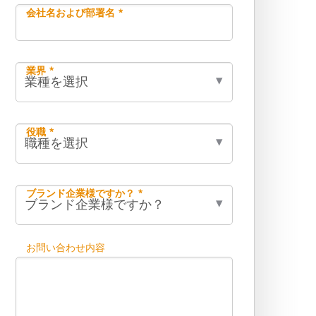
会社名および部署名 *
業界 *
役職 *
ブランド企業様ですか？ *
お問い合わせ内容