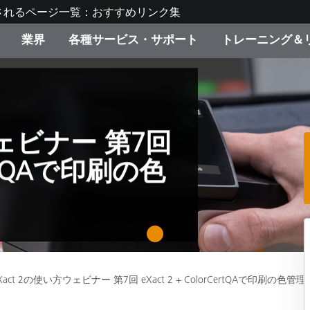
されるページ一覧：おすすめリンク集
業界
各種サービス・サポート
トレーニング＆
ゴリ別
・塗装
の流れ・サービス一覧
ーニング
生産終了製品：アップグ
ディスプレイメーカー＆
弊社へのお問い合わせ
X-Riteラーニングセンタ
ド製品を検索
ンターメーカー対象 OEM
リューション
キャンペーン
ウェビナー 第7回
機材貸出サービス（無料
CertQAで印刷の色
製品リスト（旧製品も含
消費者向け製品パッケー
ンド体験センター
その他のリソース
スタイル
1
食品の測色
ライフサイエンス
Xact 2の使い方ウェビナー 第7回 eXact 2 + ColorCertQAで印刷の色管理
品メーカー
家庭電化製品