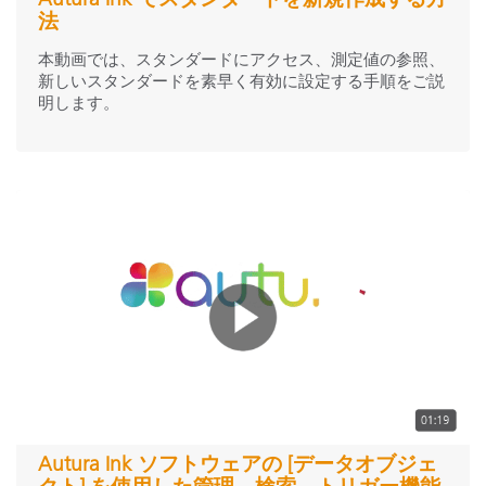
eXact シリーズ
(1)
法
eXact 2 シリーズ
(13)
本動画では、スタンダードにアクセス、測定値の参照、
MA-T シリーズ
(1)
新しいスタンダードを素早く有効に設定する手順をご説
明します。
スキャニング装置
IntelliTrax2
(1)
インライン分光測色計
ERX145
(1)
キャリブレーション＆プロファイル作成
デジタルカラースタンダード
PantoneLIVE デザイン
(2)
PantoneLIVE プロダクション
(4)
標準光源装置／目視評価
judgeQC
(1)
Autura Ink ソフトウェアの [データオブジェ