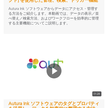
クト] を使用した管理、検索、トリガー機能
spectraLightQC
(1)
Judge LED
(5)
Autura Ink ソフトウェアからデータにアクセス・管理す
る方法をご紹介します。本動画では、データの表示／並
Harmony Room
(1)
べ替え／検索方法、およびワークフローを効率的に管理
する主要機能についてご説明します。
パーツ＆アクセサリー
ソフトウェア
Autura
(6)
MeasureColor プロダクション
(4)
MeasureColor レポート
(3)
ColorCert QA
(12)
My X-Rite
(1)
表示項目を増やす
Autura Ink ソフトウェアのタグとプロパティ