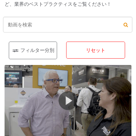
ど、業界のベストプラクティスをご覧ください！
フィルター分別
リセット
種類
教育
(5)
製品
(41)
サポート
(43)
業界別ソリューション
印刷／パッケージング
(56)
自動車産業
(24)