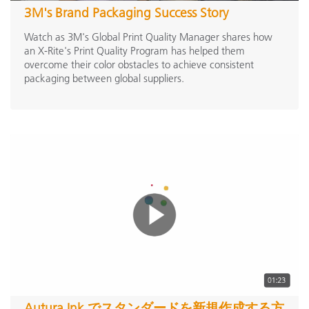
3M's Brand Packaging Success Story
塗装業
(14)
Watch as 3M's Global Print Quality Manager shares how
プラスチック業界
(24)
an X-Rite's Print Quality Program has helped them
overcome their color obstacles to achieve consistent
テキスタイル
(26)
packaging between global suppliers.
表示項目を増やす
製品
ベンチトップ分光測色計
Ci7000 シリーズ
(14)
MetaVue
(8)
CT2100
(5)
濃度計
ポータブル分光測色計
Ci6x シリーズ
(2)
Autura Ink でスタンダードを新規作成する方