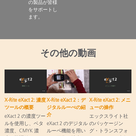
の製品が皆様
をサポートし
ます。

その他の動画
X-Rite eXact 2: 濃度
X-Rite eXact 2：デ
X-Rite eXact 2: メニ
ツールの概要
ジタルルーぺの紹
ューの操作
介
eXact 2 の濃度ツー
エックスライト社
ルを使用し、ベタ
eXact 2 のデジタル
のパッケージン
濃度、CMYK 濃
ルーペ機能を用い
グ・トランスフォ