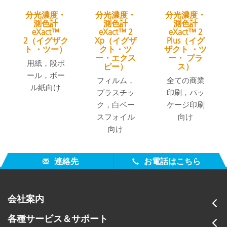
分光濃度・
分光濃度・
分光濃度・
測色計
測色計
測色計
eXact™
eXact™ 2
eXact™ 2
2（イグザク
Xp（イグザ
Plus（イグ
ト ・ツー）
クト・ツ
ザクト ・ツ
ー・エクス
ー・ プラ
用紙，段ボ
ピー）
ス）
ール，ボー
フィルム，
全ての商業
ル紙向け
プラスチッ
印刷，パッ
ク，白ベー
ケージ印刷
スフォイル
向け
向け
連絡先
お電話はこちら
会社案内
各種サービス＆サポート