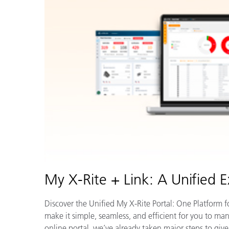
My X-Rite + Link: A Unified 
Discover the Unified My X-Rite Portal: One Platform 
make it simple, seamless, and efficient for you to ma
online portal, we’ve already taken major steps to give