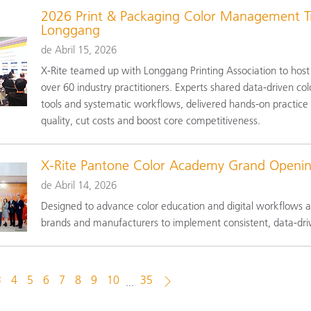
2026 Print & Packaging Color Management Tra
Longgang
de Abril 15, 2026
X-Rite teamed up with Longgang Printing Association to host
over 60 industry practitioners. Experts shared data-driven co
tools and systematic workflows, delivered hands-on practice & 
quality, cut costs and boost core competitiveness.
X-Rite Pantone Color Academy Grand Openin
de Abril 14, 2026
Designed to advance color education and digital workflows 
brands and manufacturers to implement consistent, data-dri
3
4
5
6
7
8
9
10
35
...