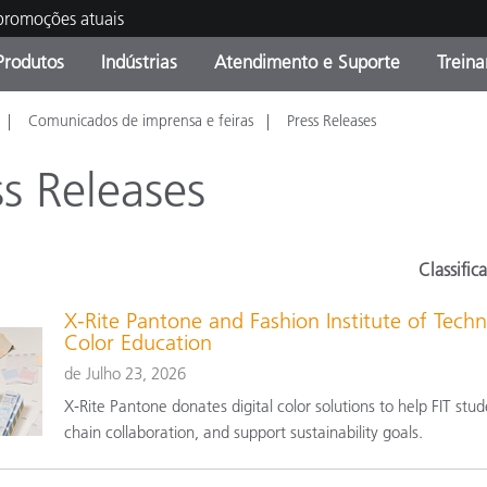
 promoções atuais
Produtos
Indústrias
Atendimento e Suporte
Trein
Comunicados de imprensa e feiras
Press Releases
oria de Produtos
s e Revestimentos
ço de Manutenção
ação
Produtos fora de linha -
OEM Display & Printer
Contate nossa equipe
Consultas e Auditorias
Encontre sua atualização
Manufacturers
s Releases
Promoções vigentes
Online Store
Produtos Embalados
Principais Downloads
Classifica
 Experience Center
Outros recursos
X-Rite Pantone and Fashion Institute of Techn
Color Education
Food Color Measurement
de Julho 23, 2026
X-Rite Pantone donates digital color solutions to help FIT s
Ciências Biológicas
chain collaboration, and support sustainability goals.
Produtos Eletrônicos
atura de Cosméticos