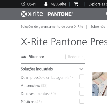
US-PT
My X-Rite
Explore as
Soluções de gerenciamento de cores X-Rite
Sobre nós
Principais produtos
Impressão e Embalagem
Suporte Técnico
Recursos Educacionais
Categ
Tinta
Servi
Form
X-Rite Pantone Pres
Filtrar por
Redefinir
Brand
Soluções industriais
Automotiva
Têxtil
De impressão e embalagem
(54)
Automotivo
(33)
De revestimentos
(39)
Manuf
Plásticos
(43)