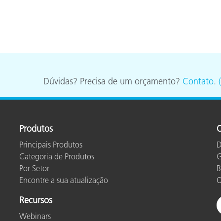
Dúvidas? Precisa de um orçamento?
Contato
.
Produtos
O
Principais Produtos
D
Categoria de Produtos
G
Por Setor
B
Encontre a sua atualização
O
Recursos
Webinars