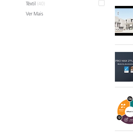
Plásticos
Têxtil
(40)
Ver Mais