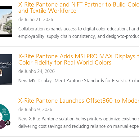
X-Rite Pantone and NIFT Partner to Build Colo
Papel
and Textile Workforce
Materiais de Construção
de Julho 21, 2026
Collaboration expands access to digital color education, hand
Bens Duráveis
employability, supply chain consistency, and design-to-produ
X-Rite Pantone Adds MSI PRO MAX Displays t
Color Fidelity for Real World Colors
de Junho 24, 2026
New MSI Displays Meet Pantone Standards for Realistic Colo
X-Rite Pantone Launches Offset360 to Modern
de Junho 9, 2026
New X Rite Pantone solution helps printers optimize existin
delivering cost savings and reducing reliance on manual exper