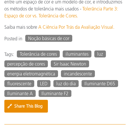
entre um espaço de cor e um modelo de cor, e introduzimos
os métodos de tolerância mais usados -
Tolerância Parte 3:
Espaço de cor vs. Tolerância de Cores.
Saiba mais sobre
A Ciência Por Trás da Avaliação Visual.
Noção básicas de cor
Posted in
Tolerância de cores
iluminantes
luz
Tags:
percepção de cores
Sir Isaac Newton
energia eletromagnética
incandescente
fluorescente
LED
luz do dia
Iluminante D65
Iluminante A
Iluminante F2
🔗
Share This Blog