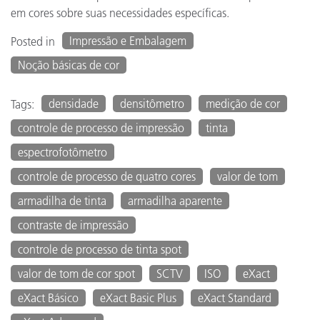
em cores sobre suas necessidades específicas.
Impressão e Embalagem
Posted in
Noção básicas de cor
densidade
densitômetro
medição de cor
Tags:
controle de processo de impressão
tinta
espectrofotômetro
controle de processo de quatro cores
valor de tom
armadilha de tinta
armadilha aparente
contraste de impressão
controle de processo de tinta spot
valor de tom de cor spot
SCTV
ISO
eXact
eXact Básico
eXact Basic Plus
eXact Standard