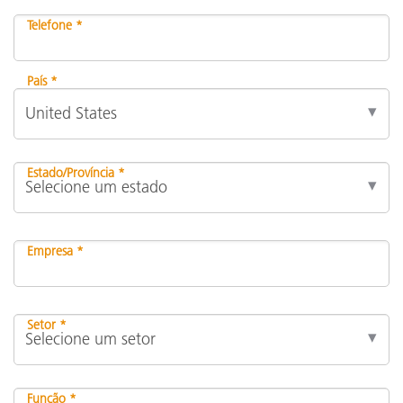
Telefone *
País *
Estado/Província *
Empresa *
Setor *
Função *