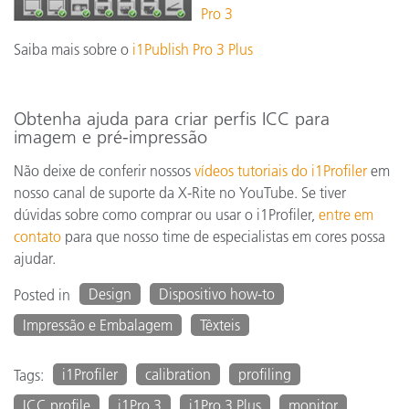
Pro 3
Saiba mais sobre o
i1Publish Pro 3 Plus
Obtenha ajuda para criar perfis ICC para
imagem e pré-impressão
Não deixe de conferir nossos
vídeos tutoriais do i1Profiler
em
nosso canal de suporte da X-Rite no YouTube. Se tiver
dúvidas sobre como comprar ou usar o i1Profiler,
entre em
contato
para que nosso time de especialistas em cores possa
ajudar.
Design
Dispositivo how-to
Posted in
Impressão e Embalagem
Têxteis
i1Profiler
calibration
profiling
Tags:
ICC profile
i1Pro 3
i1Pro 3 Plus
monitor