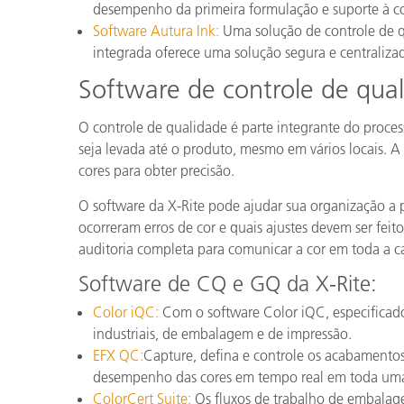
desempenho da primeira formulação e suporte à cor
Software Autura Ink
:
Uma solução de controle de q
integrada oferece uma solução segura e centraliz
Software de controle de qual
O controle de qualidade é parte integrante do proces
seja levada até o produto, mesmo em vários locais. A
cores para obter precisão.
O software da X-Rite pode ajudar sua organização a p
ocorreram erros de cor e quais ajustes devem ser fei
auditoria completa para comunicar a cor em toda a 
Software de CQ e GQ da X-Rite:
Color iQC:
Com o software Color iQC, especificado
industriais, de embalagem e de impressão.
EFX QC:
Capture, defina e controle os acabamentos
desempenho das cores em tempo real em toda uma
ColorCert Suite:
Os fluxos de trabalho de embalage