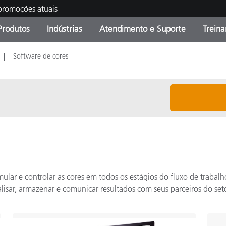
 promoções atuais
Produtos
Indústrias
Atendimento e Suporte
Trein
Software de cores
oria de Produtos
s e Revestimentos
ço de Manutenção
ação
Produtos fora de linha -
OEM Display & Printer
Contate nossa equipe
Consultas e Auditorias
Encontre sua atualização
Manufacturers
Promoções vigentes
Online Store
Produtos Embalados
Principais Downloads
 Experience Center
Outros recursos
Food Color Measurement
mular e controlar as cores em todos os estágios do fluxo de trabalh
lisar, armazenar e comunicar resultados com seus parceiros do seto
Ciências Biológicas
Produtos Eletrônicos
atura de Cosméticos