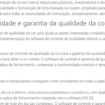
reção da cor em menos etapas para plásticos, revestimentos e têxt
ualidade e formulação de tinta baseada na nuvem, projetada para f
ada para todas as necessidades de formulação, armazenamento, apr
idade e garantia da qualidade da co
so de qualidade da cor, pois ajuda as partes interessadas a trabal
 implementação do software de controle de qualidade oferece a ca
assar do controle de qualidade da cor para a garantia de qualida
tos para obter a cor correta. O software de controle e garantia de
cadeia de fornecimento, comprovar a conformidade e reduzir o t
res e fornecedores conseguem cores consistentes em toda a cadeia
 de cor e efeitos, como pintura automotiva e cosméticos, com dad
 cadeia de fornecimento integrada com o software EFX QC.
m de hoje em dia são complexos. O software de controle e garanti