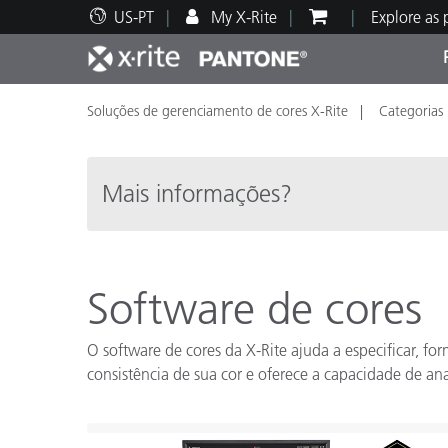
US-PT
My X-Rite
Explore as
Soluções de gerenciamento de cores X-Rite
Categorias
Principais produtos
Impressão e Embalagem
Suporte Técnico
Recursos Educacionais
Categ
Tinta
Servi
Form
Mais informações?
Brand
Software de cores
Automotiva
Têxtil
O software de cores da X-Rite ajuda a especificar, for
consistência de sua cor e oferece a capacidade de ana
Manuf