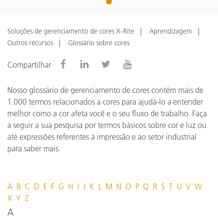
1
Soluções de gerenciamento de cores X-Rite
Aprendizagem
Outros recursos
Glossário sobre cores
Compartilhar
Nosso glossário de gerenciamento de cores contém mais de
1.000 termos relacionados a cores para ajudá-lo a entender
melhor como a cor afeta você e o seu fluxo de trabalho. Faça
a seguir a sua pesquisa por termos básicos sobre cor e luz ou
até expressões referentes à impressão e ao setor industrial
para saber mais.
A
B
C
D
E
F
G
H
I
J
K
L
M
N
O
P
Q
R
S
T
U
V
W
X
Y
Z
A