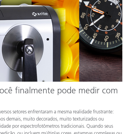
Papel
Materiais de Construção
Bens Duráveis
 você finalmente pode medir com
versos setores enfrentaram a mesma realidade frustrante:
os demais, muito decorados, muito texturizados ou
dade por espectrofotômetros tradicionais. Quando seus
edição, ou incluem múltiplas cores, estampas complexas ou