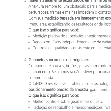
Materiais altamente texturizados, em malha ou t
A textura sempre foi um obstáculo para a medição
perfurações, tramas e malhas impedem o contato 
Com sua
medição baseada em imageamento espe
irregulares, estabilizando os resultados onde ins
O que isso significa para você:
Medição precisa de superfícies anteriormente c
Dados confiáveis independentemente da variaç
Controle de qualidade consistente em materia
Geometrias incomuns ou irregulares
Componentes curvos, botões, peças com contornos
alinhamento. Se a amostra não estiver posiciona
comprometida.
O CiF3200 resolve esse problema com tecnologi
posicionamento preciso da amostra
, garantindo 
O que isso significa para você:
Melhor controle sobre geometrias difíceis.
Redução de retrabalho e menos medições invál