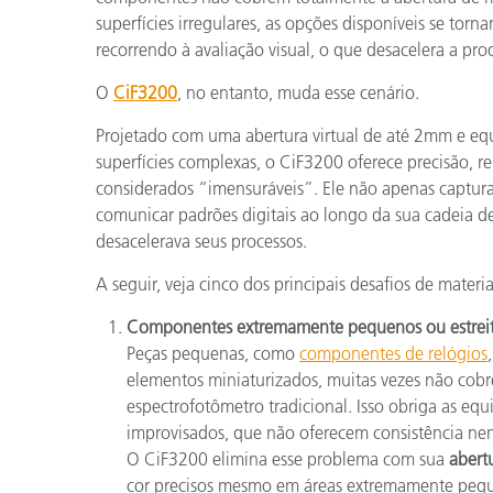
superfícies irregulares, as opções disponíveis se to
recorrendo à avaliação visual, o que desacelera a pr
O
CiF3200
, no entanto, muda esse cenário.
Projetado com uma abertura virtual de até 2mm e eq
superfícies complexas, o CiF3200 oferece precisão, re
considerados “imensuráveis”. Ele não apenas captur
comunicar padrões digitais ao longo da sua cadeia d
desacelerava seus processos.
A seguir, veja cinco dos principais desafios de mater
Componentes extremamente pequenos ou estrei
Peças pequenas, como
componentes de relógios
elementos miniaturizados, muitas vezes não co
espectrofotômetro tradicional. Isso obriga as equ
improvisados, que não oferecem consistência nem
O CiF3200 elimina esse problema com sua
abert
cor precisos mesmo em áreas extremamente pequen