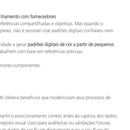
linhamento com fornecedores
ferências compartilhadas e objetivas. Mas quando o
xo, não é possível criar padrões digitais confiáveis nem
lidade e gerar
padrões digitais de cor a partir de pequenos
rabalhem com base em referências precisas.
menores componentes.
00 oferece benefícios que modernizam seus processos de
rantir o posicionamento correto antes da captura dos dados.
istro visual claro para auditorias ou validações futuras.
 os dados de cor fluam diretamente para o seu fluxo de