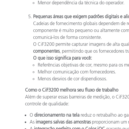
Menor dependência da técnica do operador.
Pequenas áreas que exigem padrões digitais e a
Cadeias de fornecimento globais dependem de re
componente é muito pequeno ou altamente comple
comunicá-los de forma consistente.
O CiF3200 permite capturar imagens de alta qua
componentes
, permitindo que os fornecedores t
O que isso significa para você:
Referências objetivas de cor, mesmo para os 
Melhor comunicação com fornecedores.
Menos desvios de cor dispendiosos.
Como o CiF3200 melhora seu fluxo de trabalho
Além de superar essas barreiras de medição, o CiF32
controle de qualidade:
O
direcionamento na tela
reduz o retrabalho ao ga
As
imagens salvas das amostras
proporcionam um reg
A
integração perfeita com o Color iQC
garante que