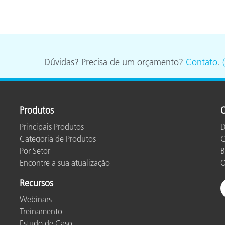
Dúvidas? Precisa de um orçamento?
Contato
.
Produtos
O
Principais Produtos
D
Categoria de Produtos
G
Por Setor
B
Encontre a sua atualização
O
Recursos
Webinars
Treinamento
Estudo de Caso