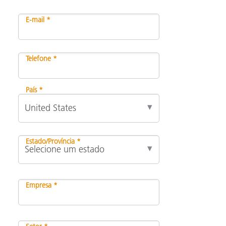
E-mail *
Telefone *
País *
Estado/Província *
Empresa *