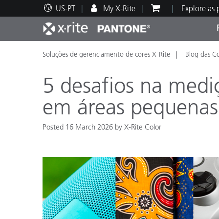
US-PT
My X-Rite
Explore as
Soluções de gerenciamento de cores X-Rite
Blog das C
Principais produtos
Impressão e Embalagem
Suporte Técnico
Recursos Educacionais
Categ
Tinta
Servi
Form
5 desafios na medi
em áreas pequena
Posted 16 March 2026 by X-Rite Color
Brand
Automotiva
Têxtil
Manuf