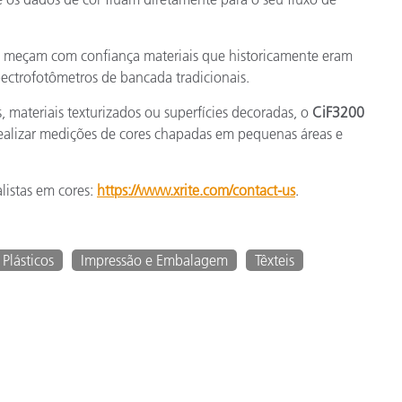
s meçam com confiança materiais que historicamente eram
pectrofotômetros de bancada tradicionais.
 materiais texturizados ou superfícies decoradas, o
CiF3200
a realizar medições de cores chapadas em pequenas áreas e
listas em cores:
https://www.xrite.com/contact-us
.
Plásticos
Impressão e Embalagem
Têxteis