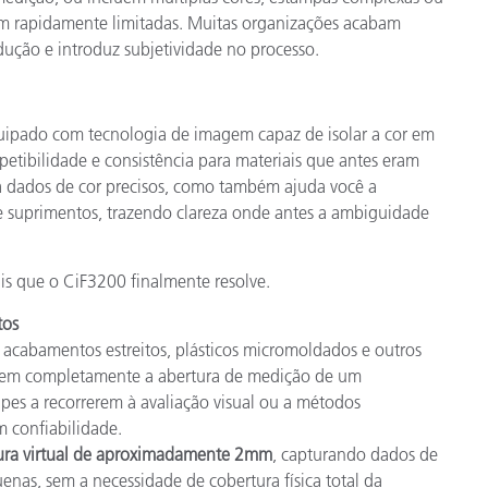
rnam rapidamente limitadas. Muitas organizações acabam
odução e introduz subjetividade no processo.
uipado com tecnologia de imagem capaz de isolar a cor em
petibilidade e consistência para materiais que antes eram
a dados de cor precisos, como também ajuda você a
e suprimentos, trazendo clareza onde antes a ambiguidade
iais que o CiF3200 finalmente resolve.
tos
, acabamentos estreitos, plásticos micromoldados e outros
brem completamente a abertura de medição de um
ipes a recorrerem à avaliação visual ou a métodos
 confiabilidade.
ura virtual de aproximadamente 2mm
, capturando dados de
as, sem a necessidade de cobertura física total da