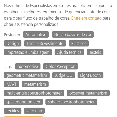
Nosso time de Especialistas em Cor estará feliz em te ajudar a
escolher as melhores ferramentas de gerenciamento de cores
para o seu fluxo de trabalho de cores.
Entre em contato
para
obter assistência personalizada.
Automotivo
Noção básicas de cor
Posted in
Design
Tinta e Revestimento
Plásticos
Impressão e Embalagem
Ajuda técnica
Têxteis
automotive
Color Perception
Tags:
geometric metamerism
Judge QC
Light Booth
MA-T
metamerism
multi-angle spectrophotometer
observer metamerism
spectrophotometer
sphere spectrophotometer
textiles
zero gap