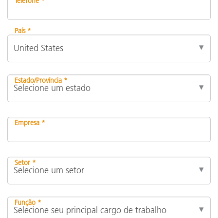
Telefone *
País *
Estado/Província *
Empresa *
Setor *
Função *