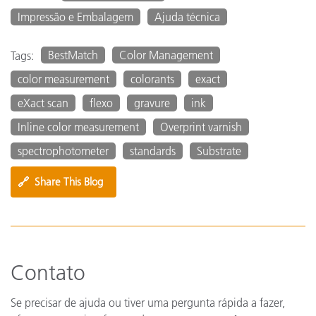
Impressão e Embalagem
Ajuda técnica
BestMatch
Color Management
Tags:
color measurement
colorants
exact
eXact scan
flexo
gravure
ink
Inline color measurement
Overprint varnish
spectrophotometer
standards
Substrate
🔗
Share This Blog
Contato
Se precisar de ajuda ou tiver uma pergunta rápida a fazer,