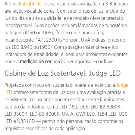
A
SpectraLight QC
é a solução mais avançada da X-Rite para
avaliação visual de cores. Com sete fontes de luz, incluindo
luz do dia de alta qualidade, este modelo oferece precisão
incomparável. Suas opções incluem lâmpadas de tungstênio
halógena (D50 ou D65), fluorescente branca fria,
incandescente “A”, 2300 K/Horizon, UVA e duas fontes de
luz LED (L940 ou L950). Com ativação instantânea e luz
indicadora de estabilidade, é ideal para ambientes exigentes
onde a
medição de cor
precisa ser rigorosa e confiável.
Cabine de Luz Sustentável: Judge LED
Projetada com foco em sustentabilidade e eficiência, a
Judge
LED
oferece sete fontes de luz para uma avaliação precisa e
consistente. Os usuários podem escolher entre iluminantes
padrão da indústria, como LED D50, D65, LED-B2 3000K,
LED 3500K, LED-B3 4000K, UV, A, CWF LED, TL84 LED, U30
LED e U35 LED — permitindo personalização conforme os
requisitos específicos de cada aplicação.