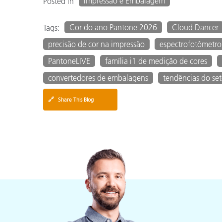
Impressão e Embalagem
Posted in
Cor do ano Pantone 2026
Cloud Dancer
Tags:
precisão de cor na impressão
espectrofotômetr
PantoneLIVE
família i1 de medição de cores
convertedores de embalagens
tendências do se
🔗
Share This Blog