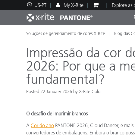
US-PT
My X-Rite
Explore as
Soluções de gerenciamento de cores X-Rite
Blog das C
Principais produtos
Impressão e Embalagem
Suporte Técnico
Recursos Educacionais
Categ
Tinta
Servi
Form
Impressão da cor 
2026: Por que a m
fundamental?
Brand
Automotiva
Têxtil
Posted 22 January 2026 by X-Rite Color
O desafio de imprimir brancos
A
Cor do ano
PANTONE 2026, Cloud Dancer, é mais d
Manuf
convertedores de embalagens. Embora o branco possa 