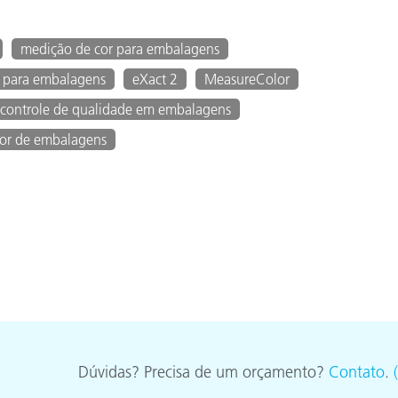
medição de cor para embalagens
o para embalagens
eXact 2
MeasureColor
controle de qualidade em embalagens
tor de embalagens
Dúvidas? Precisa de um orçamento?
Contato
.