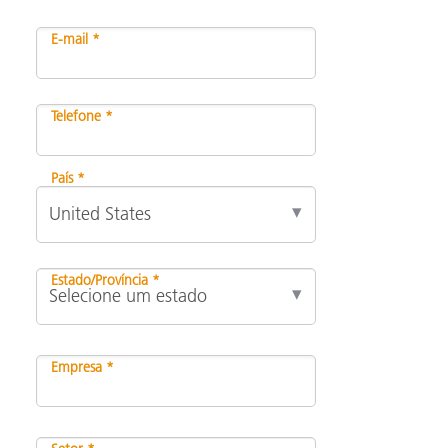
E-mail *
Telefone *
País *
Estado/Província *
Empresa *