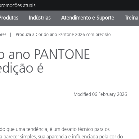
 promoções atuais
Produtos
Indústrias
Atendimento e Suporte
Trein
ores
Produza a Cor do ano Pantone 2026 com precisão
oria de Produtos
s e Revestimentos
ço de Manutenção
ação
Produtos fora de linha -
OEM Display & Printer
Contate nossa equipe
Consultas e Auditorias
Encontre sua atualização
Manufacturers
do ano PANTONE
Promoções vigentes
edição é
Online Store
Produtos Embalados
Principais Downloads
 Experience Center
Outros recursos
Modified 06 February 2026
Food Color Measurement
Ciências Biológicas
o que uma tendência, é um desafio técnico para os
Produtos Eletrônicos
atura de Cosméticos
parecer simples, sua aparência é influenciada pela cor do