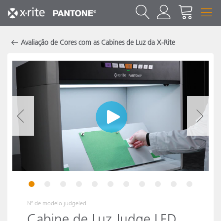
Avaliação de Cores com as Cabines de Luz da X-Rite
1
2
3
4
5
6
7
8
9
10
11
Nº de modelo
judgeled
Cabine de Luz Judge LED