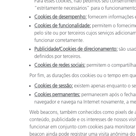
Para esses cookies, não pedimos seu consentimen
“estritamente necessários” para o funcionamento 
Cookies de desempenho:
fornecem informações est
Cookies de funcionalidade:
permitem o fornecimen
pelo site ou por terceiros cujos serviços adicio
funcionar corretamente.
Publicidade/Cookies de direcionamento:
são usad
definidos por terceiros.
Cookies de redes sociais:
permitem o compartilham
Por fim, as durações dos cookies ou o tempo em que
Cookies de sessão:
existem apenas enquanto o se
Cookies permanentes:
permanecem após o fechame
navegador e navega na Internet novamente, a me
Web beacons, também conhecidos como pixels de ac
conteúdo, publicidade e os interesses de nossos vi
funcionar em conjunto com cookies para monitorar a
beacon ainda pode registrar uma visita anônima do 