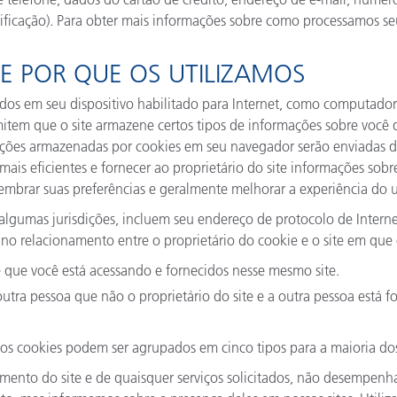
Papel
ificação). Para obter mais informações sobre como processamos se
Materiais de Construção
E POR QUE OS UTILIZAMOS
Bens Duráveis
s em seu dispositivo habilitado para Internet, como computador 
rmitem que o site armazene certos tipos de informações sobre voc
ações armazenadas por cookies em seu navegador serão enviadas d
 mais eficientes e fornecer ao proprietário do site informações sobr
embrar suas preferências e geralmente melhorar a experiência do 
lgumas jurisdições, incluem seu endereço de protocolo de Internet
 no relacionamento entre o proprietário do cookie e o site em que 
e que você está acessando e fornecidos nesse mesmo site.
tra pessoa que não o proprietário do site e a outra pessoa está f
 os cookies podem ser agrupados em cinco tipos para a maioria dos
cimento do site e de quaisquer serviços solicitados, não desempe