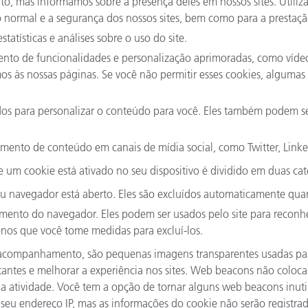
to, mas informamos sobre a presença deles em nossos sites. Utili
normal e a segurança dos nossos sites, bem como para a prestação
atísticas e análises sobre o uso do site.
to de funcionalidades e personalização aprimoradas, como vídeos
namos às nossas páginas. Se você não permitir esses cookies, algu
os para personalizar o conteúdo para você. Eles também podem ser 
ento de conteúdo em canais de mídia social, como Twitter, Link
 um cookie está ativado no seu dispositivo é dividido em duas cat
u navegador está aberto. Eles são excluídos automaticamente qua
nto do navegador. Eles podem ser usados pelo site para reconh
nos que você tome medidas para excluí-los.
ompanhamento, são pequenas imagens transparentes usadas para 
sitantes e melhorar a experiência nos sites. Web beacons não col
 atividade. Você tem a opção de tornar alguns web beacons inutil
seu endereço IP, mas as informações do cookie não serão registrad