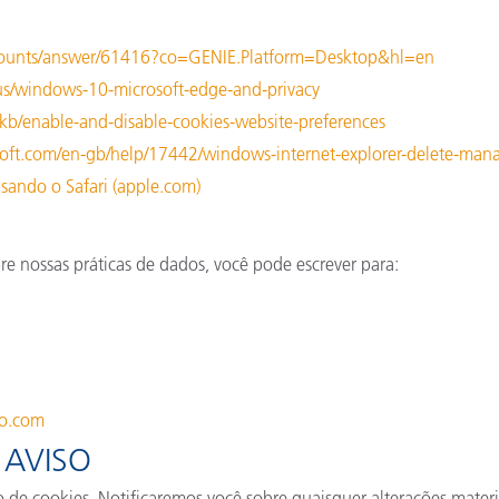
ccounts/answer/61416?co=GENIE.Platform=Desktop&hl=en
-us/windows-10-microsoft-edge-and-privacy
S/kb/enable-and-disable-cookies-website-preferences
osoft.com/en-gb/help/17442/windows-internet-explorer-delete-man
usando o Safari (apple.com)
re nossas práticas de dados, você pode escrever para:
to.com
 AVISO
 cookies. Notificaremos você sobre quaisquer alterações materia