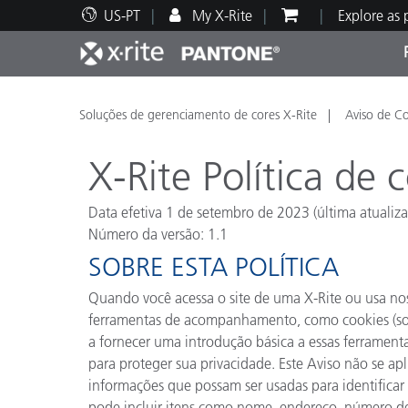
US-PT
My X-Rite
Explore as
Principais produtos
Impressão e Embalagem
Suporte Técnico
Recursos Educacionais
Categ
Tinta
Servi
Form
Soluções de gerenciamento de cores X-Rite
Aviso de C
X-Rite
Política de 
Data efetiva 1 de setembro de 2023 (última atualiz
Número da versão: 1.1
Brand
SOBRE ESTA POLÍTICA
Automotiva
Têxtil
Quando você acessa o site de uma
X-Rite
ou usa nos
ferramentas de acompanhamento, como cookies (sob
a fornecer uma introdução básica a essas ferrament
para proteger sua privacidade. Este Aviso não se apl
informações que possam ser usadas para identificar
Manuf
pode incluir itens como nome, endereço, número de 