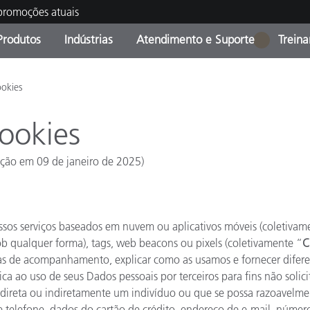
 promoções atuais
Produtos
Indústrias
Atendimento e Suporte
Trein
1
oria de Produtos
s e Revestimentos
ço de Manutenção
ação
Produtos fora de linha -
OEM Display & Printer
Contate nossa equipe
Consultas e Auditorias
ookies
Encontre sua atualização
Manufacturers
cookies
Promoções vigentes
Online Store
ação em 09 de janeiro de 2025)
Produtos Embalados
Principais Downloads
 Experience Center
Outros recursos
sos serviços baseados em nuvem ou aplicativos móveis (coletivam
Food Color Measurement
 qualquer forma), tags, web beacons ou pixels (coletivamente “
C
as de acompanhamento, explicar como as usamos e fornecer difere
Ciências Biológicas
ica ao uso de seus Dados pessoais por terceiros para fins não solic
Produtos Eletrônicos
 direta ou indiretamente um indivíduo ou que se possa razoavelmen
atura de Cosméticos
telefone, dados do cartão de crédito, endereço de e-mail, número