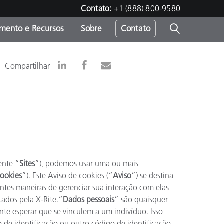
Contato:
+1 (888) 800-9580
amento e Recursos
Sobre
Contato
Compartilhar
ente “
Sites
”), podemos usar uma ou mais
ookies
”). Este Aviso de cookies (“
Aviso
”) se destina
ntes maneiras de gerenciar sua interação com elas
itados pela
X-Rite
.“
Dados pessoais
” são quaisquer
te esperar que se vinculem a um indivíduo. Isso
 de identificação ou outro código de identificação