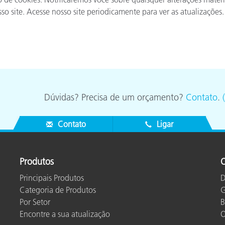
site. Acesse nosso site periodicamente para ver as atualizações.
Dúvidas? Precisa de um orçamento?
Contato
.
Contato
Ligar
Produtos
O
Principais Produtos
D
Categoria de Produtos
G
Por Setor
B
Encontre a sua atualização
O