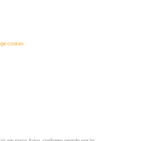
age-cookies
is em nosso Aviso, conforme exigido por lei.