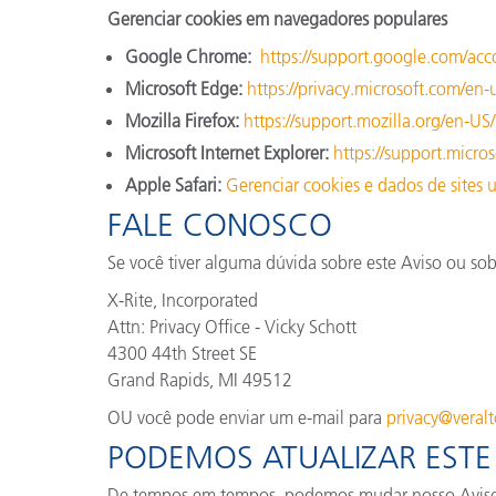
Gerenciar cookies em navegadores populares
Google Chrome:
https://support.google.com/a
Microsoft Edge:
https://privacy.microsoft.com/en
Mozilla Firefox:
https://support.mozilla.org/en-U
Microsoft Internet Explorer:
https://support.micr
Apple Safari:
Gerenciar cookies e dados de sites 
FALE CONOSCO
Se você tiver alguma dúvida sobre este Aviso ou sob
X-Rite, Incorporated
Attn: Privacy Office - Vicky Schott
4300 44th Street SE
Grand Rapids, MI 49512
OU você pode enviar um e-mail para
privacy@veral
PODEMOS ATUALIZAR ESTE
De tempos em tempos, podemos mudar nosso Aviso de