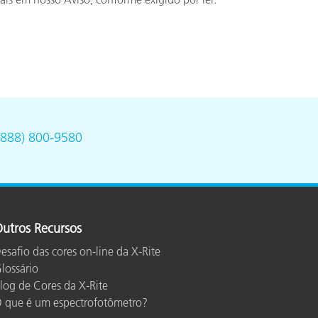
(888) 800-9580
utros Recursos
esafio das cores on-line da X-Rite
lossário
log de Cores da X-Rite
 que é um espectrofotômetro?