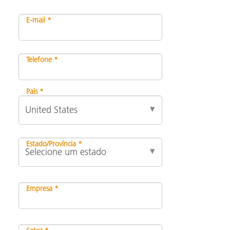
E-mail *
Telefone *
País *
Estado/Província *
Empresa *