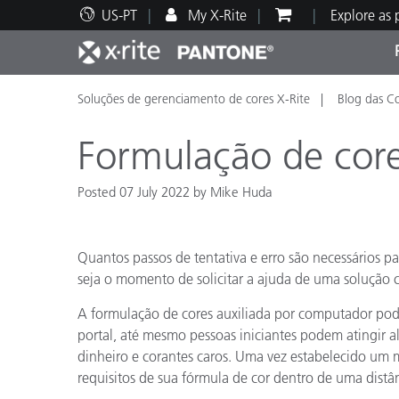
US-PT
My X-Rite
Explore as
Soluções de gerenciamento de cores X-Rite
Blog das C
Principais produtos
Impressão e Embalagem
Suporte Técnico
Recursos Educacionais
Categ
Tinta
Servi
Form
Formulação de cor
Posted 07 July 2022 by Mike Huda
Brand
Quantos passos de tentativa e erro são necessários p
Automotiva
Têxtil
seja o momento de solicitar a ajuda de uma solução
A formulação de cores auxiliada por computador pode
portal, até mesmo pessoas iniciantes podem atingir
dinheiro e corantes caros. Uma vez estabelecido um
requisitos de sua fórmula de cor dentro de uma distân
Manuf