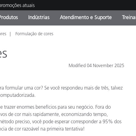
 promoções atuais
Produtos
Indústrias
Atendimento e Suporte
Trein
ores
Formulação de cores
oria de Produtos
s e Revestimentos
ço de Manutenção
ação
Produtos fora de linha -
OEM Display & Printer
Contate nossa equipe
Consultas e Auditorias
Encontre sua atualização
Manufacturers
es
Promoções vigentes
Modified 04 November 2025
Online Store
Produtos Embalados
Principais Downloads
 Experience Center
ara formular uma cor? Se você respondeu mais de três, talvez
Outros recursos
 computadorizada.
Food Color Measurement
 trazer enormes benefícios para seu negócio. Fora do
 alvos de cor mais rapidamente, economizando tempo,
Ciências Biológicas
 método preciso, você pode esperar corresponder a 95% dos
Produtos Eletrônicos
cia de cor razoável na primeira tentativa!
atura de Cosméticos