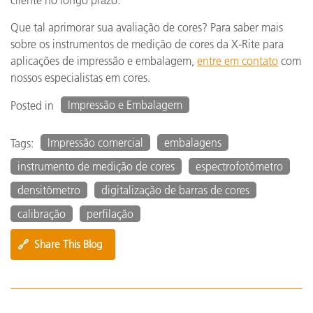
cliente no longo prazo.
Que tal aprimorar sua avaliação de cores? Para saber mais
sobre os instrumentos de medição de cores da X-Rite para
aplicações de impressão e embalagem,
entre em contato
com
nossos especialistas em cores.
Impressão e Embalagem
Posted in
Impressão comercial
embalagens
Tags:
instrumento de medição de cores
espectrofotômetro
densitômetro
digitalização de barras de cores
calibração
perfilação
🔗
Share This Blog