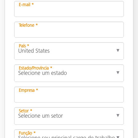
E-mail *
Telefone *
País *
Estado/Província *
Empresa *
Setor *
Função *