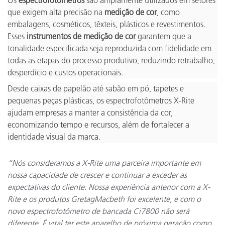
Os
espectrofotômetros
são amplamente utilizados em setores
que exigem alta precisão na
medição de cor
, como
embalagens, cosméticos, têxteis, plásticos e revestimentos.
Esses
instrumentos de medição de cor
garantem que a
tonalidade especificada seja reproduzida com fidelidade em
todas as etapas do processo produtivo, reduzindo retrabalho,
desperdício e custos operacionais.
Desde caixas de papelão até sabão em pó, tapetes e
pequenas peças plásticas, os espectrofotômetros X-Rite
ajudam empresas a manter a consistência da cor,
economizando tempo e recursos, além de fortalecer a
identidade visual da marca.
“Nós consideramos a X-Rite uma parceira importante em
nossa capacidade de crescer e continuar a exceder as
expectativas do cliente. Nossa experiência anterior com a X-
Rite e os produtos GretagMacbeth foi excelente, e com o
novo espectrofotômetro de bancada Ci7800 não será
diferente. É vital ter este aparelho de próxima geração como