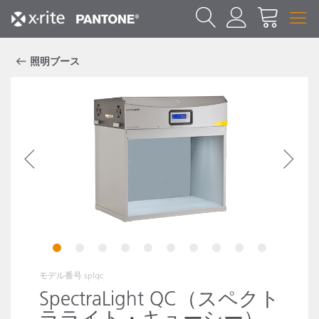
照明ブース
1
2
3
4
5
6
7
8
9
10
モデル番号
splqc
SpectraLight QC（スペクト
ラライト・キューシー）