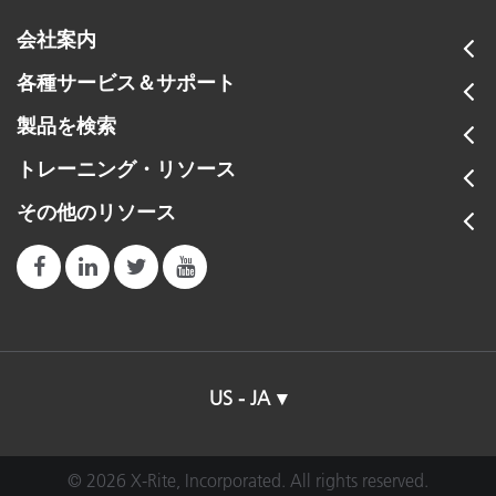
SpectraLight QC / Judge LED 製品カタログ
会社案内
ファームウェア
Hanging Luminaires for Textiles Brochure
95.0
94.5
各種サービス＆サポート
ハーモニールーム製品カタログ
cm
cm
Spectralight QC Firmware 048J
製品を検索
照明ソリューション カタログ
トレーニング
SPLQC
トレーニング・リソース
アプリケーション
色彩と測色
その他のリソース
色測定
プラスチック
Evaluating Color Harmony on Large Assembled Goods
オンライン基礎講座バンドル（英語版、有料）
塗料＆塗装
テキスタイル
How Dye Houses Can Improve Textile Color Matching
Lighting and Visual Evaluation The Color Lab
よくある質問
and Color Formulation
耐久消費財
消費者用電子機器
吊り下げ照明器具を用いた繊維製品の視覚的評価
午後の昼光 vs. 白熱光
建築資材
Learn about the importance of standardized
カラーサンプルの観察に推奨される塗料色
lighting when visually evaluating color.
ブログ
US - JA
ブースでサンプルを観察するには、
キャリブレーション
対応
Why X-Rite Gretag Macbeth Light Booths are the
Industry Standard
© 2026 X-Rite, Incorporated. All rights reserved.
インターフェース
タッチパッド