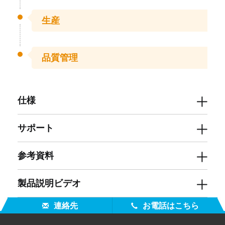
生産
品質管理
仕様
サポート
参考資料
製品説明ビデオ
ソフトウェア
連絡先
お電話はこちら
SPLQC User Software v6.15
カタログ
SPLQC User Software v6.14