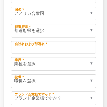
国名 *
都道府県 *
会社名および部署名 *
業界 *
役職 *
ブランド企業様ですか？ *