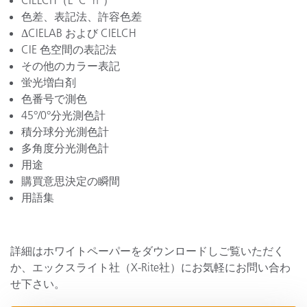
CIELCH（L*C*h°）
色差、表記法、許容色差
ΔCIELAB および CIELCH
CIE 色空間の表記法
その他のカラー表記
蛍光増白剤
色番号で測色
45°/0°分光測色計
積分球分光測色計
多角度分光測色計
用途
購買意思決定の瞬間
用語集
詳細はホワイトペーパーをダウンロードしご覧いただく
か、エックスライト社（X-Rite社）にお気軽にお問い合わ
せ下さい。